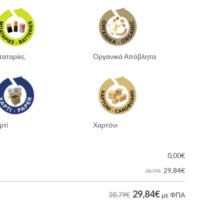
αταρίες
Οργανικά Απόβλητα
ρτί
Χαρτόνι
0,00
€
29,84
€
38,79€
29,84
€
38,79€
με ΦΠΑ