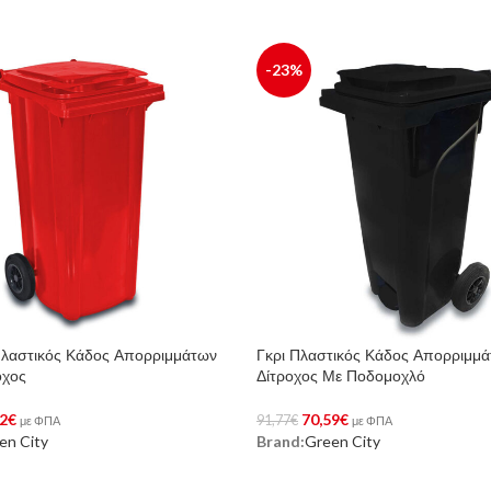
-23%
Πλαστικός Κάδος Απορριμμάτων
Γκρι Πλαστικός Κάδος Απορριμμά
οχος
Δίτροχος Με Ποδομοχλό
2
€
70,59
€
91,77
€
με ΦΠΑ
με ΦΠΑ
en City
Brand:
Green City
ϊόντος
Αγορά Προϊόντος