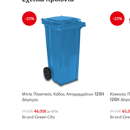
-23%
-23%
Μπλε Πλαστικός Κάδος Απορριμμάτων 120lt
Κόκκινος 
Δίτροχος
120lt Δίτρ
46,01
€
65,3
59,82
€
84,92
€
με ΦΠΑ
Brand:
Green City
Brand:
Gre
Αγορά Προϊόντος
Αγορά Προ