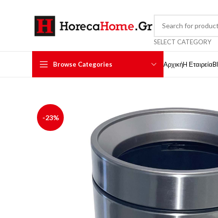
SELECT CATEGORY
Browse Categories
Αρχική
H Εταιρεία
B
-23%