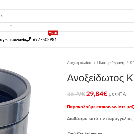
VIBER
log
Επικοινωνία
6977508981
Αρχική σελίδα
Πλύση - Υγιεινή
Κά
Ανοξείδωτος 
29,84
€
38,79
€
με ΦΠΑ
Παρακαλούμε επικοινωνίστε μαζί
Διαθέσιμο κατόπιν παραγγελίας
Επιλέξτε Διάσταση