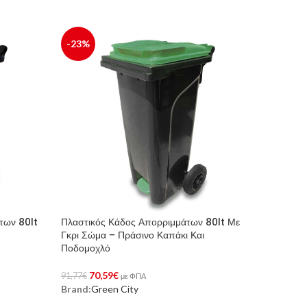
-23%
των 80lt
Πλαστικός Κάδος Απορριμμάτων 80lt Με
Γκρι Σώμα – Πράσινο Καπάκι Και
Ποδομοχλό
70,59
€
91,77
€
με ΦΠΑ
Brand:
Green City
Αγορά Προϊόντος