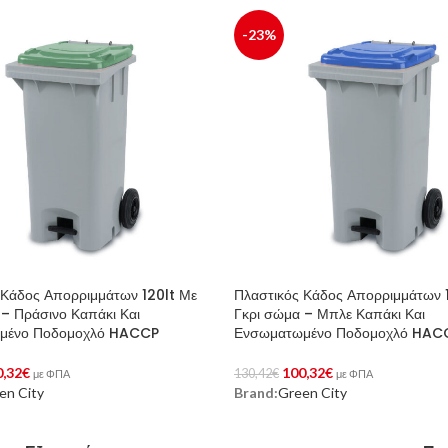
-23%
 Κάδος Απορριμμάτων 120lt Με
Πλαστικός Κάδος Απορριμμάτων 
 – Πράσινο Καπάκι Και
Γκρι σώμα – Μπλε Καπάκι Και
μένο Ποδομοχλό HACCP
Ενσωματωμένο Ποδομοχλό HAC
0,32
€
100,32
€
130,42
€
με ΦΠΑ
με ΦΠΑ
en City
Brand:
Green City
ϊόντος
Αγορά Προϊόντος