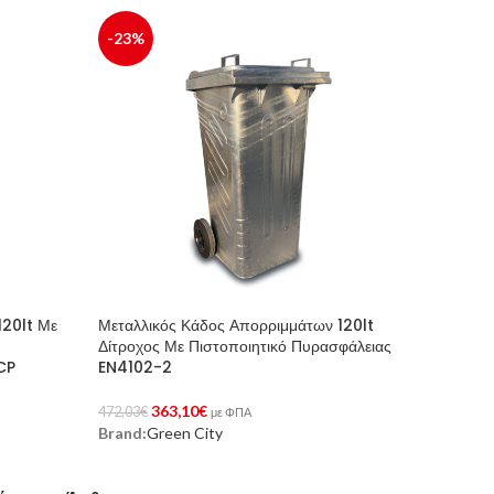
-23%
120lt Με
Μεταλλικός Κάδος Απορριμμάτων 120lt
Δίτροχος Με Πιστοποιητικό Πυρασφάλειας
CP
EN4102-2
363,10
€
472,03
€
με ΦΠΑ
Brand:
Green City
Αγορά Προϊόντος