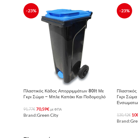
-23%
-23%
Πλαστικός Κάδος Απορριμμάτων 80lt Με
Πλαστικός
Γκρι Σώμα – Μπλε Καπάκι Και Ποδομοχλό
Γκρι Σώμα
Ενσωματω
70,59
€
91,77
€
με ΦΠΑ
10
Brand:
Green City
130,42
€
Αγορά Προϊόντος
Brand:
Gre
Αγορά Προ