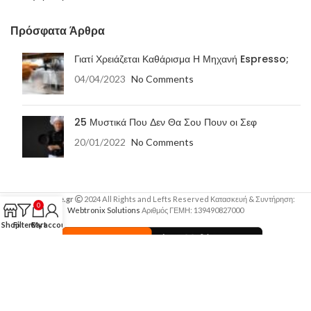
Πρόσφατα Άρθρα
Γιατί Χρειάζεται Καθάρισμα Η Μηχανή Espresso;
04/04/2023
No Comments
25 Μυστικά Που Δεν Θα Σου Πουν οι Σεφ
20/01/2022
No Comments
HorecaHome.gr
2024 All Rights and Lefts Reserved Κατασκευή & Συντήρηση:
0
Webtronix Solutions
Αριθμός ΓΕΜΗ: 139490827000
Shop
Filters
Cart
My account