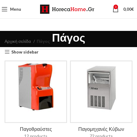
0
Menu
0,00
€
Πάγος
Αρχική σελίδα
Πάγος
Show sidebar
Παγοθραύστες
Παγομηχανές Κύβων
12 products
72 products