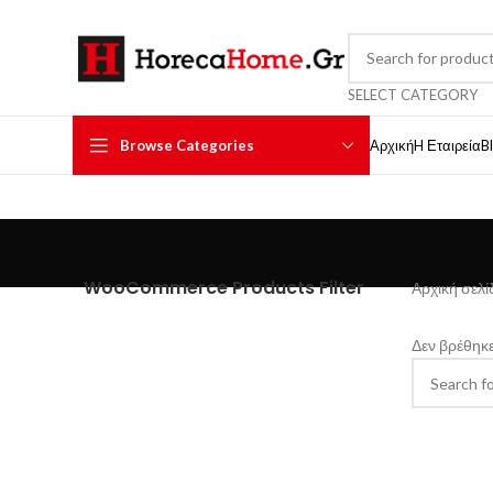
SELECT CATEGORY
Browse Categories
Αρχική
H Εταιρεία
B
WooCommerce Products Filter
Αρχική σελ
Δεν βρέθηκε