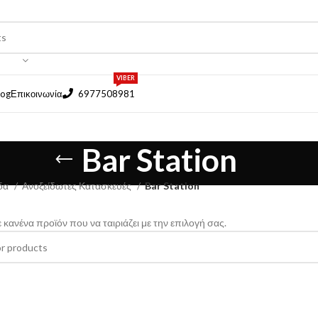
VIBER
log
Επικοινωνία
6977508981
Bar Station
ίδα
Ανοξείδωτες Κατασκευές
Bar Station
 κανένα προϊόν που να ταιριάζει με την επιλογή σας.