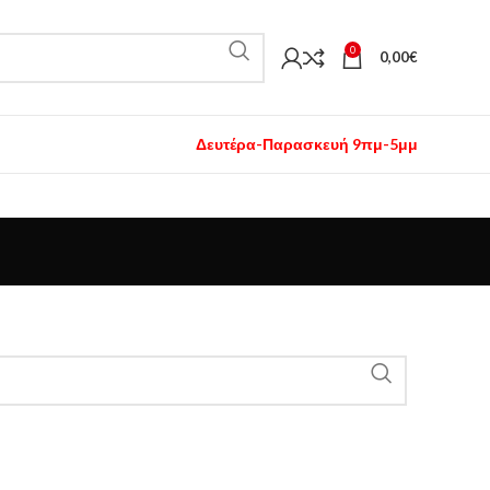
0
0,00
€
Δευτέρα-Παρασκευή 9πμ-5μμ