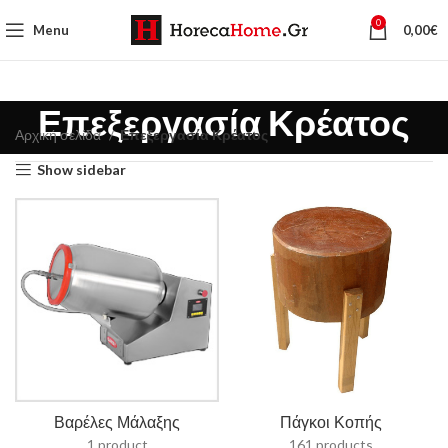
0
Menu
0,00
€
Επεξεργασία Κρέατος
Αρχική σελίδα
Επεξεργασία Κρέατος
Show sidebar
Βαρέλες Μάλαξης
Πάγκοι Κοπής
1 product
161 products