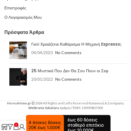
Επιστροφές
Ο Λογαριασμός Μου
Πρόσφατα Άρθρα
Γιατί Χρειάζεται Καθάρισμα Η Μηχανή Espresso;
04/04/2023
No Comments
25 Μυστικά Που Δεν Θα Σου Πουν οι Σεφ
20/01/2022
No Comments
HorecaHome.gr
2024 All Rights and Lefts Reserved Κατασκευή & Συντήρηση:
Webtronix Solutions
Αριθμός ΓΕΜΗ: 139490827000
0