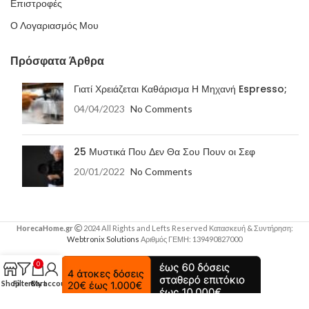
Επιστροφές
Ο Λογαριασμός Μου
Πρόσφατα Άρθρα
Γιατί Χρειάζεται Καθάρισμα Η Μηχανή Espresso;
04/04/2023
No Comments
25 Μυστικά Που Δεν Θα Σου Πουν οι Σεφ
20/01/2022
No Comments
HorecaHome.gr
2024 All Rights and Lefts Reserved Κατασκευή & Συντήρηση:
Webtronix Solutions
Αριθμός ΓΕΜΗ: 139490827000
0
Shop
Filters
Cart
My account