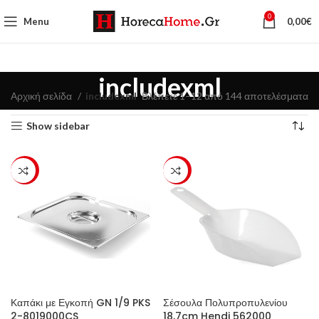
0
Menu
0,00
€
includexml
Αρχική σελίδα
includexml
Βλέπετε 1–12 από 144 αποτελέσματα
Show sidebar
-23%
-23%
Καπάκι με Εγκοπή GN 1/9 PKS
Σέσουλα Πολυπροπυλενίου
2-8019000CS
18,7cm Hendi 562000