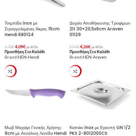
Τσιμπίδα Inox με
Δοχείο Αποθήκευσης Τροφίμων
Στρογγυλεμένες Άκρες 15cm
2lt 30×20,5x6cm Araven
Hendi 680124
01129
4,09
€
4,26
€
5,32
€
5,54
€
με ΦΠΑ
με ΦΠΑ
Προσθήκη Στο Καλάθι
Προσθήκη Στο Καλάθι
Brand:
HEN-Hendi
Brand:
HEN-Araven
-23%
-23%
Μωβ Μαχαίρι Γενικής Χρήσης
Καπάκι Inox με Εγκοπή GN 1/2
9cm με Ατσάλινη Λεπίδα Hendi
PKS 2-8012000CS