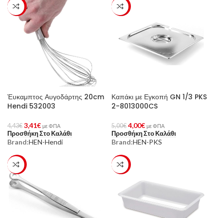
-23%
-20%
Έυκαμπτος Αυγοδάρτης 20cm
Καπάκι με Εγκοπή GN 1/3 PKS
Hendi 532003
2-8013000CS
3,41
€
4,00
€
4,43
€
5,00
€
με ΦΠΑ
με ΦΠΑ
Προσθήκη Στο Καλάθι
Προσθήκη Στο Καλάθι
Brand:
HEN-Hendi
Brand:
HEN-PKS
-23%
-23%