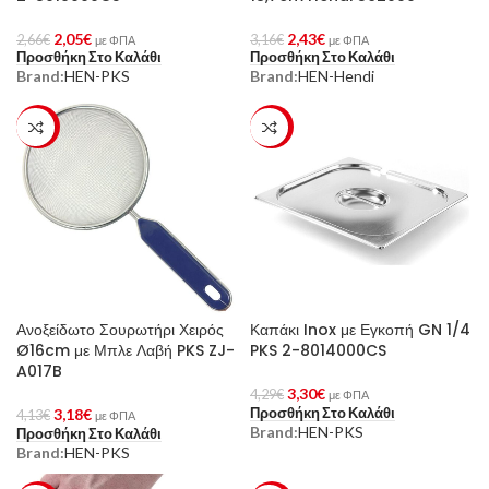
2,05
€
2,43
€
2,66
€
3,16
€
με ΦΠΑ
με ΦΠΑ
Προσθήκη Στο Καλάθι
Προσθήκη Στο Καλάθι
Brand:
HEN-PKS
Brand:
HEN-Hendi
-23%
-23%
Ανοξείδωτο Σουρωτήρι Χειρός
Καπάκι Inox με Εγκοπή GN 1/4
Ø16cm με Μπλε Λαβή PKS ZJ-
PKS 2-8014000CS
A017B
3,30
€
4,29
€
με ΦΠΑ
Προσθήκη Στο Καλάθι
3,18
€
4,13
€
με ΦΠΑ
Brand:
HEN-PKS
Προσθήκη Στο Καλάθι
Brand:
HEN-PKS