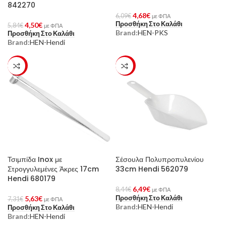
842270
4,68
€
6,09
€
με ΦΠΑ
Προσθήκη Στο Καλάθι
4,50
€
5,84
€
με ΦΠΑ
Brand:
HEN-PKS
Προσθήκη Στο Καλάθι
Brand:
HEN-Hendi
-23%
-23%
Τσιμπίδα Inox με
Σέσουλα Πολυπροπυλενίου
Στρογγυλεμένες Άκρες 17cm
33cm Hendi 562079
Hendi 680179
6,49
€
8,44
€
με ΦΠΑ
Προσθήκη Στο Καλάθι
5,63
€
7,31
€
με ΦΠΑ
Brand:
HEN-Hendi
Προσθήκη Στο Καλάθι
Brand:
HEN-Hendi