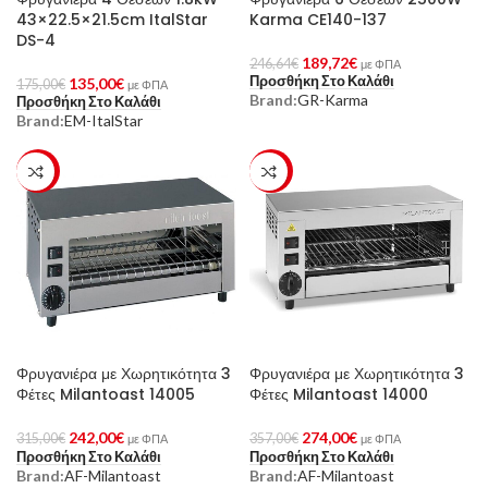
43×22.5×21.5cm ItalStar
Karma CE140-137
DS-4
189,72
€
246,64
€
με ΦΠΑ
Προσθήκη Στο Καλάθι
135,00
€
175,00
€
με ΦΠΑ
Brand:
GR-Karma
Προσθήκη Στο Καλάθι
Brand:
EM-ItalStar
-23%
-23%
Φρυγανιέρα με Χωρητικότητα 3
Φρυγανιέρα με Χωρητικότητα 3
Φέτες Milantoast 14005
Φέτες Milantoast 14000
242,00
€
274,00
€
315,00
€
357,00
€
με ΦΠΑ
με ΦΠΑ
Προσθήκη Στο Καλάθι
Προσθήκη Στο Καλάθι
Brand:
AF-Milantoast
Brand:
AF-Milantoast