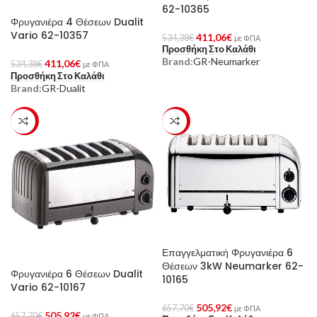
62-10365
Φρυγανιέρα 4 Θέσεων Dualit
Vario 62-10357
411,06
€
534,38
€
με ΦΠΑ
Προσθήκη Στο Καλάθι
Brand:
GR-Neumarker
411,06
€
534,38
€
με ΦΠΑ
Προσθήκη Στο Καλάθι
Brand:
GR-Dualit
-23%
-23%
Επαγγελματική Φρυγανιέρα 6
Θέσεων 3kW Neumarker 62-
Φρυγανιέρα 6 Θέσεων Dualit
10165
Vario 62-10167
505,92
€
657,70
€
με ΦΠΑ
505,92
€
657,70
€
με ΦΠΑ