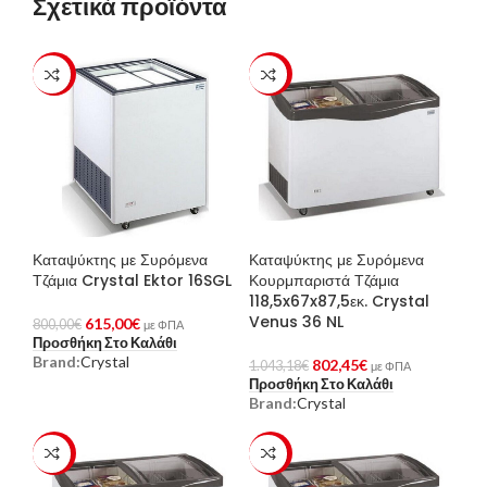
Σχετικά προϊόντα
-23%
-23%
Καταψύκτης με Συρόμενα
Καταψύκτης με Συρόμενα
Τζάμια Crystal Ektor 16SGL
Κουρμπαριστά Τζάμια
118,5x67x87,5εκ. Crystal
Venus 36 NL
615,00
€
800,00
€
με ΦΠΑ
Προσθήκη Στο Καλάθι
Brand:
Crystal
802,45
€
1.043,18
€
με ΦΠΑ
Προσθήκη Στο Καλάθι
Brand:
Crystal
-23%
-23%