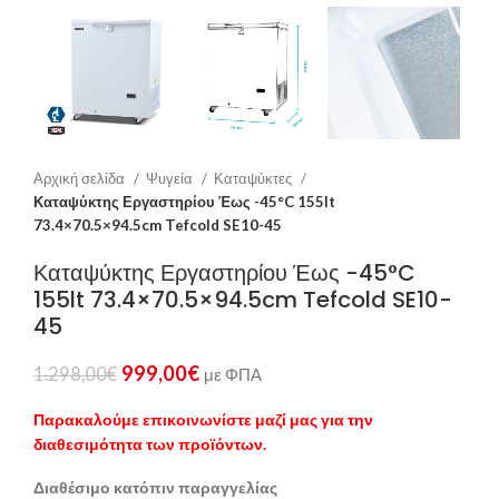
Αρχική σελίδα
Ψυγεία
Καταψύκτες
Καταψύκτης Εργαστηρίου Έως -45°C 155lt
73.4×70.5×94.5cm Tefcold SE10-45
Καταψύκτης Εργαστηρίου Έως -45°C
155lt 73.4×70.5×94.5cm Tefcold SE10-
45
999,00
€
1.298,00
€
με ΦΠΑ
Παρακαλούμε επικοινωνίστε μαζί μας για την
διαθεσιμότητα των προϊόντων.
Διαθέσιμο κατόπιν παραγγελίας