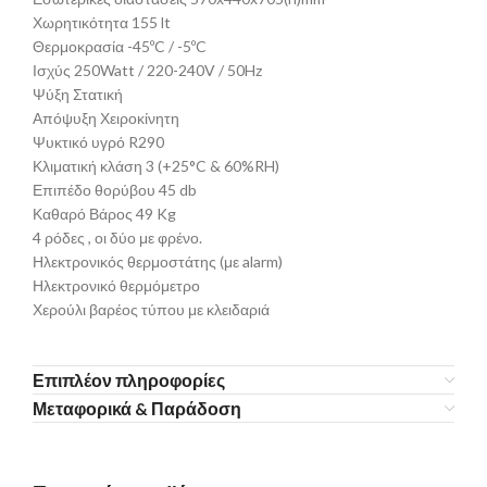
Χωρητικότητα 155 lt
Θερμοκρασία -45ºC / -5ºC
Ισχύς 250Watt / 220-240V / 50Hz
Ψύξη Στατική
Απόψυξη Χειροκίνητη
Ψυκτικό υγρό R290
Κλιματική κλάση 3 (+25°C & 60%RH)
Επιπέδο θορύβου 45 db
Καθαρό Βάρος 49 Kg
4 ρόδες , οι δύο με φρένο.
Ηλεκτρονικός θερμοστάτης (με alarm)
Ηλεκτρονικό θερμόμετρο
Χερούλι βαρέος τύπου με κλειδαριά
Επιπλέον πληροφορίες
Μεταφορικά & Παράδοση