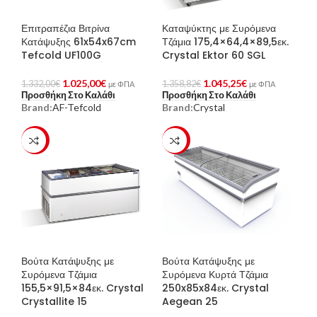
Επιτραπέζια Βιτρίνα
Καταψύκτης με Συρόμενα
Κατάψυξης 61x54x67cm
Τζάμια 175,4×64,4×89,5εκ.
Tefcold UF100G
Crystal Ektor 60 SGL
1.025,00
€
1.045,25
€
1.332,00
€
1.358,82
€
με ΦΠΑ
με ΦΠΑ
Προσθήκη Στο Καλάθι
Προσθήκη Στο Καλάθι
Brand:
AF-Tefcold
Brand:
Crystal
-23%
-23%
Βούτα Κατάψυξης με
Βούτα Κατάψυξης με
Συρόμενα Τζάμια
Συρόμενα Κυρτά Τζάμια
155,5×91,5×84εκ. Crystal
250x85x84εκ. Crystal
Crystallite 15
Aegean 25