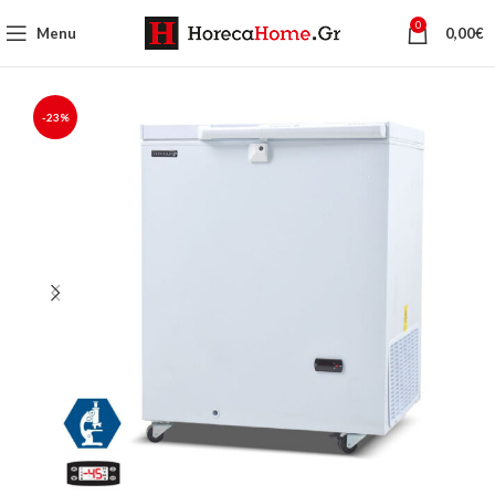
0
Menu
0,00
€
-23%