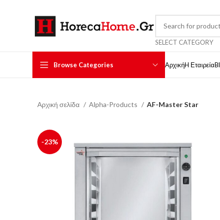
SELECT CATEGORY
Browse Categories
Αρχική
H Εταιρεία
B
Αρχική σελίδα
Alpha-Products
AF-Master Star
-23%