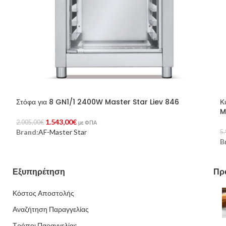
Στόφα για 8 GN1/1 2400W Master Star Liev 846
Κ
M
1.543,00
€
2.005,00
€
με ΦΠΑ
Brand:
AF-Master Star
5.
Προσθήκη Στο Καλάθι
B
Π
Εξυπηρέτηση
Πρ
Κόστος Αποστολής
Αναζήτηση Παραγγελίας
Τρόποι Παραγγελίας