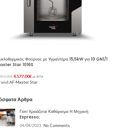
υκλοθερμικός Φούρνος με Υγραντήρα 15,5kW για 10 GN1/1
aster Star 1016S
4.577,00
€
950,00
€
με ΦΠΑ
rand:
AF-Master Star
ροσθήκη Στο Καλάθι
όσφατα Άρθρα
Γιατί Χρειάζεται Καθάρισμα Η Μηχανή
Espresso;
04/04/2023
No Comments