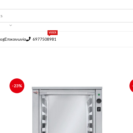
VIBER
log
Επικοινωνία
6977508981
-23%