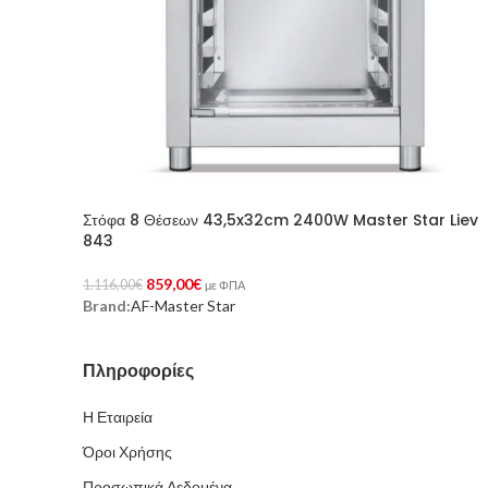
Στόφα 8 Θέσεων 43,5x32cm 2400W Master Star Liev
843
859,00
€
1.116,00
€
με ΦΠΑ
Brand:
AF-Master Star
Προσθήκη Στο Καλάθι
Πληροφορίες
Η Εταιρεία
Όροι Χρήσης
Προσωπικά Δεδομένα