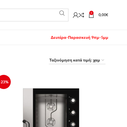
0
0,00
€
Δευτέρα-Παρασκευή 9πμ-5μμ
-23%