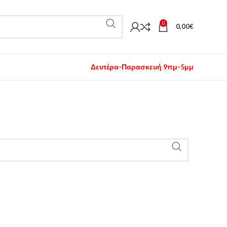
0
0,00
€
Δευτέρα-Παρασκευή 9πμ-5μμ