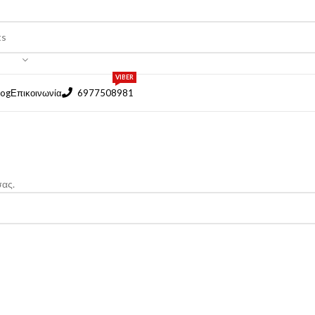
VIBER
log
Επικοινωνία
6977508981
σας.