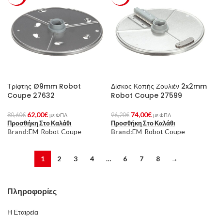
Τρίφτης Ø9mm Robot
Δίσκος Κοπής Ζουλιέν 2x2mm
Coupe 27632
Robot Coupe 27599
62,00
€
74,00
€
80,60
€
96,20
€
με ΦΠΑ
με ΦΠΑ
Προσθήκη Στο Καλάθι
Προσθήκη Στο Καλάθι
Brand:
EM-Robot Coupe
Brand:
EM-Robot Coupe
1
2
3
4
…
6
7
8
→
Πληροφορίες
Η Εταιρεία