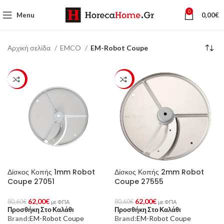
0
Menu
0,00
€
Αρχική σελίδα
EMCO
EM-Robot Coupe
-23%
-23%
Δίσκος Κοπής 1mm Robot
Δίσκος Κοπής 2mm Robot
Coupe 27051
Coupe 27555
62,00
€
62,00
€
80,60
€
80,60
€
με ΦΠΑ
με ΦΠΑ
Προσθήκη Στο Καλάθι
Προσθήκη Στο Καλάθι
Brand:
EM-Robot Coupe
Brand:
EM-Robot Coupe