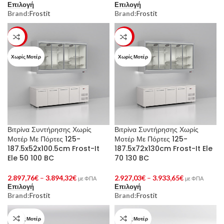
Επιλογή
Επιλογή
Brand:
Frostit
Brand:
Frostit
-23%
-23%
Χωρίς Μοτέρ
Χωρίς Μοτέρ
Βιτρίνα Συντήρησης Χωρίς
Βιτρίνα Συντήρησης Χωρίς
Μοτέρ Με Πόρτες 125-
Μοτέρ Με Πόρτες 125-
187.5x52x100.5cm Frost-It
187.5x72x130cm Frost-It Ele
Ele 50 100 BC
70 130 BC
2.897,76
€
–
3.894,32
€
2.927,03
€
–
3.933,65
€
με ΦΠΑ
με ΦΠΑ
Επιλογή
Επιλογή
Brand:
Frostit
Brand:
Frostit
Χωρίς Μοτέρ
Χωρίς Μοτέρ