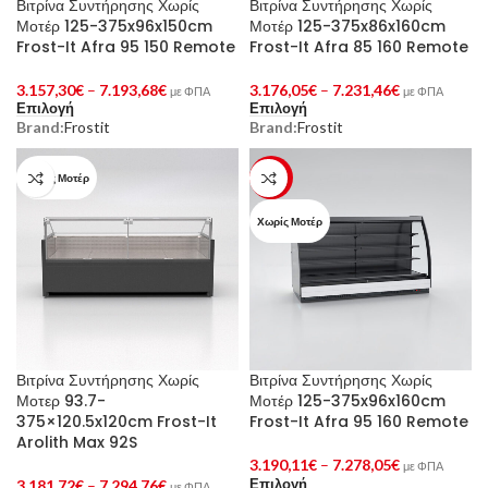
Βιτρίνα Συντήρησης Χωρίς
Βιτρίνα Συντήρησης Χωρίς
Μοτέρ 125-375x96x150cm
Μοτέρ 125-375x86x160cm
Frost-It Afra 95 150 Remote
Frost-It Afra 85 160 Remote
3.157,30
€
–
7.193,68
€
3.176,05
€
–
7.231,46
€
με ΦΠΑ
με ΦΠΑ
Επιλογή
Επιλογή
Brand:
Frostit
Brand:
Frostit
Χωρίς Μοτέρ
-25%
Χωρίς Μοτέρ
Βιτρίνα Συντήρησης Χωρίς
Βιτρίνα Συντήρησης Χωρίς
Μοτερ 93.7-
Μοτέρ 125-375x96x160cm
375×120.5x120cm Frost-It
Frost-It Afra 95 160 Remote
Arolith Max 92S
3.190,11
€
–
7.278,05
€
με ΦΠΑ
Επιλογή
3.181,72
€
–
7.294,76
€
με ΦΠΑ