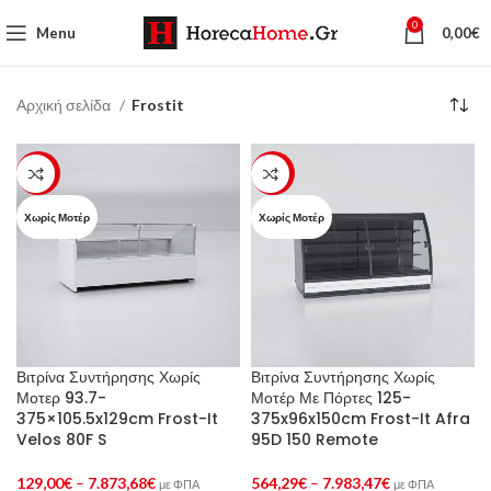
0
Menu
0,00
€
Αρχική σελίδα
Frostit
-66%
-23%
Χωρίς Μοτέρ
Χωρίς Μοτέρ
Βιτρίνα Συντήρησης Χωρίς
Βιτρίνα Συντήρησης Χωρίς
Μοτερ 93.7-
Μοτέρ Με Πόρτες 125-
375×105.5x129cm Frost-It
375x96x150cm Frost-It Afra
Velos 80F S
95D 150 Remote
129,00
€
–
7.873,68
€
564,29
€
–
7.983,47
€
με ΦΠΑ
με ΦΠΑ