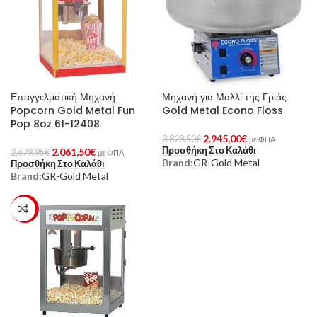
Επαγγελματική Μηχανή
Μηχανή για Μαλλί της Γριάς
Popcorn Gold Metal Fun
Gold Metal Econo Floss
Pop 8oz 61-12408
2.945,00
€
3.828,50
€
με ΦΠΑ
Προσθήκη Στο Καλάθι
2.061,50
€
2.679,95
€
με ΦΠΑ
Brand:
GR-Gold Metal
Προσθήκη Στο Καλάθι
Brand:
GR-Gold Metal
-23%