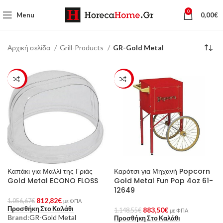
0
Menu
0,00
€
Αρχική σελίδα
Grill-Products
GR-Gold Metal
-23%
-23%
Καπάκι για Μαλλί της Γριάς
Καρότσι για Μηχανή Popcorn
Gold Metal ECONO FLOSS
Gold Metal Fun Pop 4oz 61-
12649
812,82
€
1.056,67
€
με ΦΠΑ
Προσθήκη Στο Καλάθι
883,50
€
1.148,55
€
με ΦΠΑ
Brand:
GR-Gold Metal
Προσθήκη Στο Καλάθι