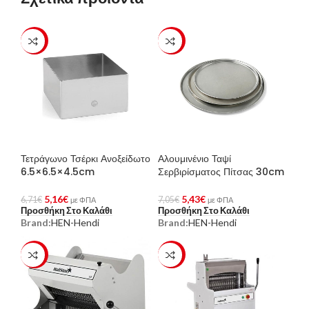
-23%
-23%
Τετράγωνο Τσέρκι Ανοξείδωτο
Αλουμινένιο Ταψί
6.5×6.5×4.5cm
Σερβιρίσματος Πίτσας 30cm
5,16
€
5,43
€
6,71
€
7,05
€
με ΦΠΑ
με ΦΠΑ
Προσθήκη Στο Καλάθι
Προσθήκη Στο Καλάθι
Brand:
HEN-Hendi
Brand:
HEN-Hendi
-23%
-23%