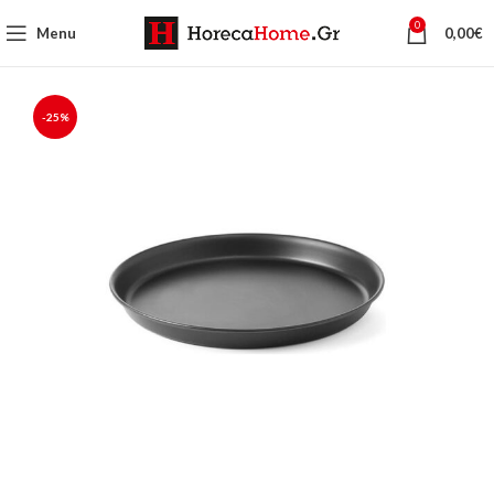
0
Menu
0,00
€
-25%