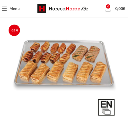
0
Menu
0,00
€
-22%