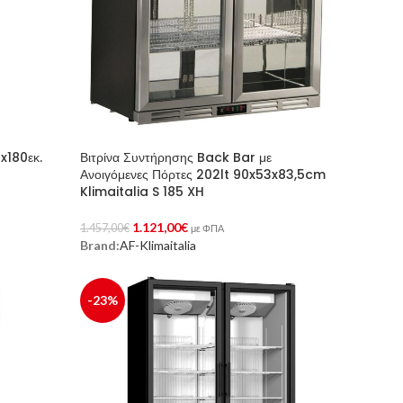
x180εκ.
Βιτρίνα Συντήρησης Back Bar με
Ανοιγόμενες Πόρτες 202lt 90x53x83,5cm
Klimaitalia S 185 XH
1.121,00
€
1.457,00
€
με ΦΠΑ
Brand:
AF-Klimaitalia
Προσθήκη Στο Καλάθι
-23%