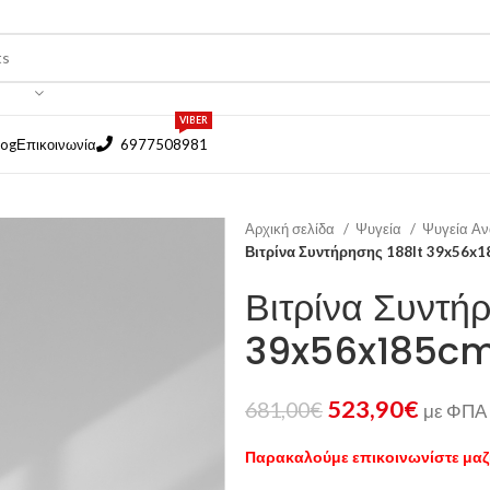
VIBER
log
Επικοινωνία
6977508981
Αρχική σελίδα
Ψυγεία
Ψυγεία Α
Βιτρίνα Συντήρησης 188lt 39x56x
Βιτρίνα Συντή
39x56x185cm
523,90
€
681,00
€
με ΦΠΑ
Παρακαλούμε επικοινωνίστε μαζί