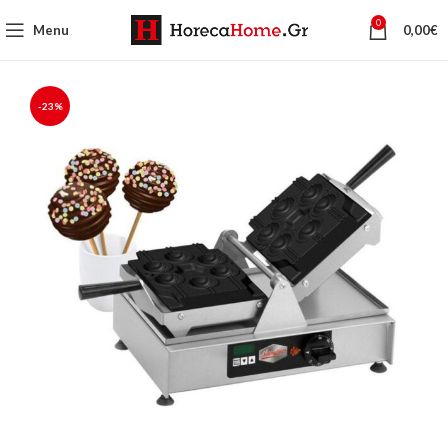
0
Menu
0,00
€
-23%