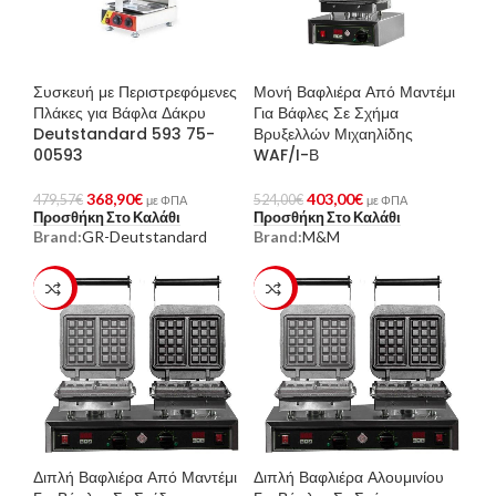
Συσκευή με Περιστρεφόμενες
Μονή Βαφλιέρα Από Μαντέμι
Πλάκες για Βάφλα Δάκρυ
Για Βάφλες Σε Σχήμα
Deutstandard 593 75-
Βρυξελλών Μιχαηλίδης
00593
WAF/I-Β
368,90
€
403,00
€
479,57
€
524,00
€
με ΦΠΑ
με ΦΠΑ
Προσθήκη Στο Καλάθι
Προσθήκη Στο Καλάθι
Brand:
GR-Deutstandard
Brand:
M&M
-23%
-23%
Διπλή Βαφλιέρα Από Μαντέμι
Διπλή Βαφλιέρα Αλουμινίου