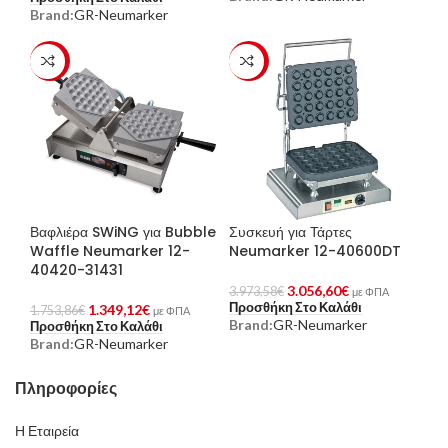
Brand:
GR-Neumarker
-23%
-23%
Βαφλιέρα SWiNG για Bubble
Συσκευή για Τάρτες
Waffle Neumarker 12-
Neumarker 12-40600DT
40420-31431
3.056,60
€
3.973,58
€
με ΦΠΑ
Προσθήκη Στο Καλάθι
1.349,12
€
1.753,86
€
με ΦΠΑ
Brand:
GR-Neumarker
Προσθήκη Στο Καλάθι
Brand:
GR-Neumarker
Πληροφορίες
Η Εταιρεία