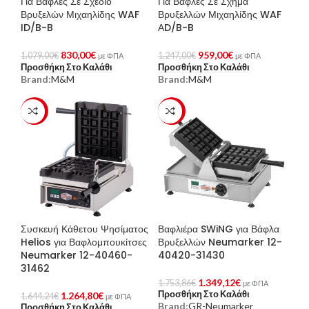
Για Βάφλες Σε Σχέδιο
Για Βάφλες Σε Σχήμα
Βρυξελών Μιχαηλίδης WAF
Βρυξελλών Μιχαηλίδης WAF
ID/B-B
ΑD/B-B
830,00
€
959,00
€
1.079,00
€
1.247,00
€
με ΦΠΑ
με ΦΠΑ
Προσθήκη Στο Καλάθι
Προσθήκη Στο Καλάθι
Brand:
M&M
Brand:
M&M
-23%
-23%
Συσκευή Κάθετου Ψησίματος
Βαφλιέρα SWiNG για Βάφλα
Helios για Βαφλομπουκίτσες
Βρυξελλών Neumarker 12-
Neumarker 12-40460-
40420-31430
31462
1.349,12
€
1.753,86
€
με ΦΠΑ
Προσθήκη Στο Καλάθι
1.264,80
€
1.644,24
€
με ΦΠΑ
Brand:
GR-Neumarker
Προσθήκη Στο Καλάθι