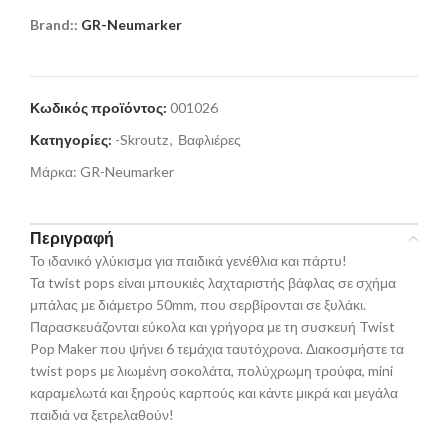
Brand::
GR-Neumarker
Κωδικός προϊόντος:
001026
Κατηγορίες:
-Skroutz
,
Βαφλιέρες
Μάρκα:
GR-Neumarker
Περιγραφή
Το ιδανικό γλύκισμα για παιδικά γενέθλια και πάρτυ!
Τα twist pops είναι μπουκιές λαχταριστής βάφλας σε σχήμα
μπάλας με διάμετρο 50mm, που σερβίρονται σε ξυλάκι.
Παρασκευάζονται εύκολα και γρήγορα με τη συσκευή Twist
Pop Maker που ψήνει 6 τεμάχια ταυτόχρονα. Διακοσμήστε τα
twist pops με λιωμένη σοκολάτα, πολύχρωμη τρούφα, mini
καραμελωτά και ξηρούς καρπούς και κάντε μικρά και μεγάλα
παιδιά να ξετρελαθούν!