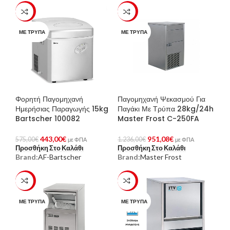
-23%
-23%
ΜΕ ΤΡΎΠΑ
ΜΕ ΤΡΎΠΑ
Φορητή Παγομηχανή
Παγομηχανή Ψεκασμού Για
Ημερήσιας Παραγωγής 15kg
Παγάκι Με Τρύπα 28kg/24h
Bartscher 100082
Master Frost C-250FA
443,00
€
951,08
€
575,00
€
1.236,00
€
με ΦΠΑ
με ΦΠΑ
Προσθήκη Στο Καλάθι
Προσθήκη Στο Καλάθι
Brand:
AF-Bartscher
Brand:
Master Frost
-23%
-23%
ΜΕ ΤΡΎΠΑ
ΜΕ ΤΡΎΠΑ