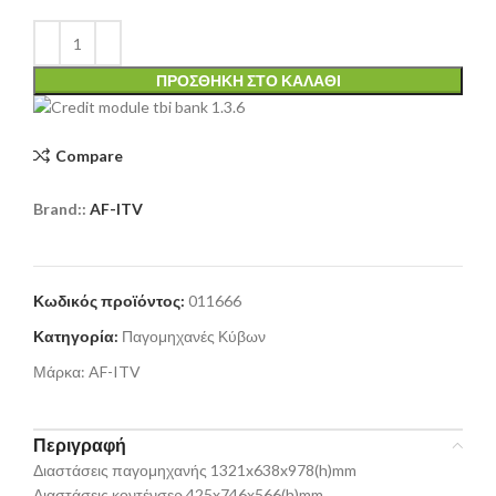
ΠΡΟΣΘΉΚΗ ΣΤΟ ΚΑΛΆΘΙ
Compare
Brand::
AF-ITV
Κωδικός προϊόντος:
011666
Κατηγορία:
Παγομηχανές Κύβων
Μάρκα:
AF-ITV
Περιγραφή
Διαστάσεις παγομηχανής 1321x638x978(h)mm
Διαστάσεις κοντένσερ 425x746x566(h)mm