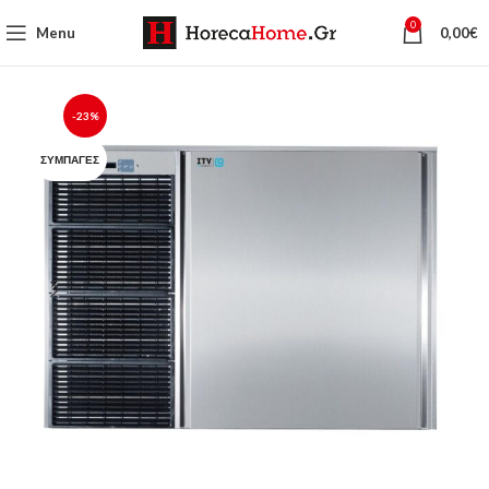
0
Menu
0,00
€
-23%
ΣΥΜΠΑΓΈΣ