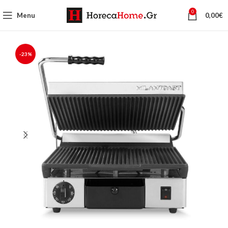
0
Menu
0,00
€
-23%