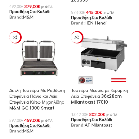
379,00
€
492,00
€
με ΦΠΑ
Προσθήκη Στο Καλάθι
445,00
€
578,00
€
με ΦΠΑ
Brand:
M&M
Προσθήκη Στο Καλάθι
Brand:
HEN-Hendi
-23%
-23%
Διπλή Τοστιέρα Με Ραβδωτή
Τοστιέρα Μεσαία με Κεραμική
Επιφάνεια Πάνω και Λεία
Λεία Επιφάνεια 36x28cm
Επιφάνεια Κάτω Μιχαηλίδης
Milantoast 17010
M&M GC 1000 Smart
802,00
€
1.042,00
€
με ΦΠΑ
Προσθήκη Στο Καλάθι
459,00
€
597,00
€
με ΦΠΑ
Brand:
AF-Milantoast
Προσθήκη Στο Καλάθι
Brand:
M&M