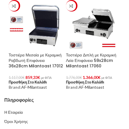
-23%
-23%
Τοστιέρα Μεσαία με Κεραμική
Τοστιέρα Διπλή με Κεραμική
Ραβδωτή Επιφάνεια
Λεία Επιφάνεια 59x28cm
36x28cm Milantoast 17012
Milantoast 17060
859,33
€
1.366,00
€
1.117,00
€
1.776,00
€
με ΦΠΑ
με ΦΠΑ
Προσθήκη Στο Καλάθι
Προσθήκη Στο Καλάθι
Brand:
AF-Milantoast
Brand:
AF-Milantoast
Πληροφορίες
Η Εταιρεία
Όροι Χρήσης