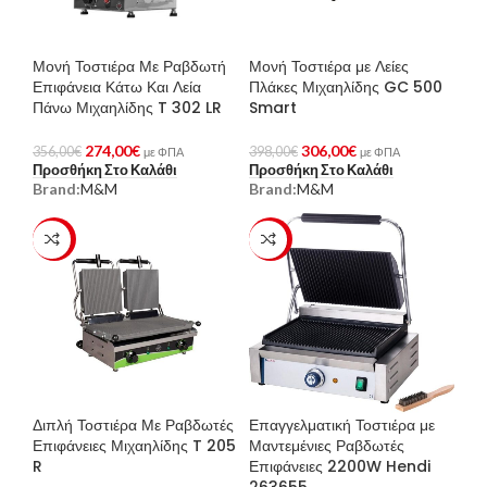
Μονή Τοστιέρα Με Ραβδωτή
Μονή Τοστιέρα με Λείες
Επιφάνεια Κάτω Και Λεία
Πλάκες Μιχαηλίδης GC 500
Πάνω Μιχαηλίδης T 302 LR
Smart
274,00
€
306,00
€
356,00
€
398,00
€
με ΦΠΑ
με ΦΠΑ
Προσθήκη Στο Καλάθι
Προσθήκη Στο Καλάθι
Brand:
M&M
Brand:
M&M
-23%
-23%
Διπλή Τοστιέρα Με Ραβδωτές
Επαγγελματική Τοστιέρα με
Επιφάνειες Μιχαηλίδης T 205
Μαντεμένιες Ραβδωτές
R
Επιφάνειες 2200W Hendi
263655