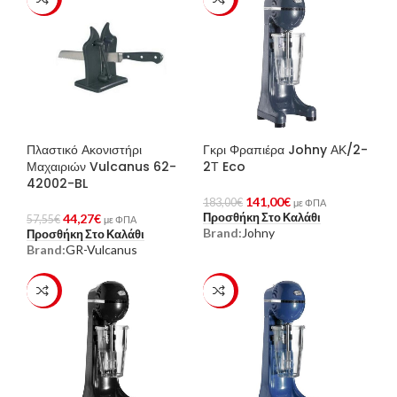
Πλαστικό Ακονιστήρι
Γκρι Φραπιέρα Johny ΑΚ/2-
Μαχαιριών Vulcanus 62-
2Τ Eco
42002-BL
141,00
€
183,00
€
με ΦΠΑ
Προσθήκη Στο Καλάθι
44,27
€
57,55
€
με ΦΠΑ
Brand:
Johny
Προσθήκη Στο Καλάθι
Brand:
GR-Vulcanus
-23%
-23%