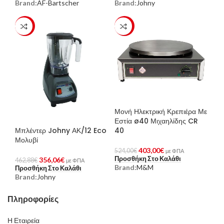
Brand:
AF-Bartscher
Brand:
Johny
-23%
-23%
Μονή Ηλεκτρική Κρεπιέρα Με
Εστία ø40 Μιχαηλίδης CR
Μπλέντερ Johny ΑΚ/12 Eco
40
Μολυβί
403,00
€
524,00
€
με ΦΠΑ
Προσθήκη Στο Καλάθι
356,06
€
462,88
€
με ΦΠΑ
Brand:
M&M
Προσθήκη Στο Καλάθι
Brand:
Johny
Πληροφορίες
Η Εταιρεία