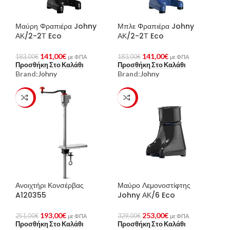
Μαύρη Φραπιέρα Johny
Μπλε Φραπιέρα Johny
ΑΚ/2-2Τ Eco
ΑΚ/2-2Τ Eco
141,00
€
141,00
€
183,00
€
183,00
€
με ΦΠΑ
με ΦΠΑ
Προσθήκη Στο Καλάθι
Προσθήκη Στο Καλάθι
Brand:
Johny
Brand:
Johny
-23%
-23%
Ανοιχτήρι Κονσέρβας
Μαύρο Λεμονοστίφτης
A120355
Johny ΑΚ/6 Eco
193,00
€
253,00
€
251,00
€
329,00
€
με ΦΠΑ
με ΦΠΑ
Προσθήκη Στο Καλάθι
Προσθήκη Στο Καλάθι