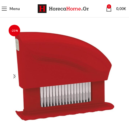
0
Menu
0,00
€
-23%