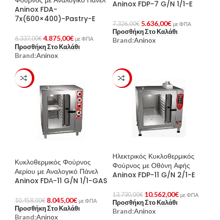
Φούρνος με Αναλογικό Πάνελ
Aninox FDP-7 G/N 1/1-E
Aninox FDA-
7x(600×400)-Pastry-E
5.636,00
€
7.326,00
€
με ΦΠΑ
Προσθήκη Στο Καλάθι
4.875,00
€
6.337,00
€
με ΦΠΑ
Brand:
Aninox
Προσθήκη Στο Καλάθι
Brand:
Aninox
-23%
-23%
Ηλεκτρικός Κυκλοθερμικός
Κυκλοθερμικός Φούρνος
Φούρνος με Οθόνη Αφής
Αερίου με Αναλογικό Πάνελ
Aninox FDP-11 G/N 2/1-E
Aninox FDΑ-11 G/N 1/1-GAS
10.562,00
€
13.730,00
€
με ΦΠΑ
8.045,00
€
10.458,00
€
με ΦΠΑ
Προσθήκη Στο Καλάθι
Προσθήκη Στο Καλάθι
Brand:
Aninox
Brand:
Aninox