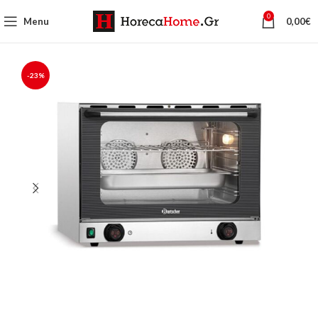
0
Menu
0,00
€
-23%