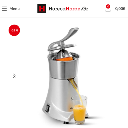
0
Menu
0,00
€
-23%