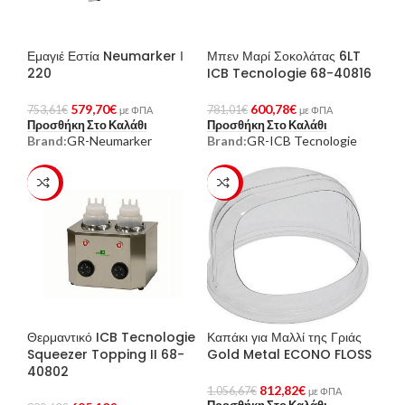
Εμαγιέ Εστία Neumarker Ι
Μπεν Μαρί Σοκολάτας 6LT
220
ICB Tecnologie 68-40816
579,70
€
600,78
€
753,61
€
781,01
€
με ΦΠΑ
με ΦΠΑ
Προσθήκη Στο Καλάθι
Προσθήκη Στο Καλάθι
Brand:
GR-Neumarker
Brand:
GR-ICB Tecnologie
-23%
-23%
Θερμαντικό ICB Tecnologie
Καπάκι για Μαλλί της Γριάς
Squeezer Topping II 68-
Gold Metal ECONO FLOSS
40802
812,82
€
1.056,67
€
με ΦΠΑ