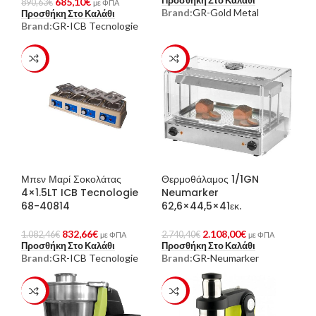
Προσθήκη Στο Καλάθι
685,10
€
890,63
€
με ΦΠΑ
Brand:
GR-Gold Metal
Προσθήκη Στο Καλάθι
Brand:
GR-ICB Tecnologie
-23%
-23%
Μπεν Μαρί Σοκολάτας
Θερμοθάλαμος 1/1GN
4×1.5LT ICB Tecnologie
Neumarker
68-40814
62,6×44,5×41εκ.
832,66
€
2.108,00
€
1.082,46
€
2.740,40
€
με ΦΠΑ
με ΦΠΑ
Προσθήκη Στο Καλάθι
Προσθήκη Στο Καλάθι
Brand:
GR-ICB Tecnologie
Brand:
GR-Neumarker
-23%
-23%