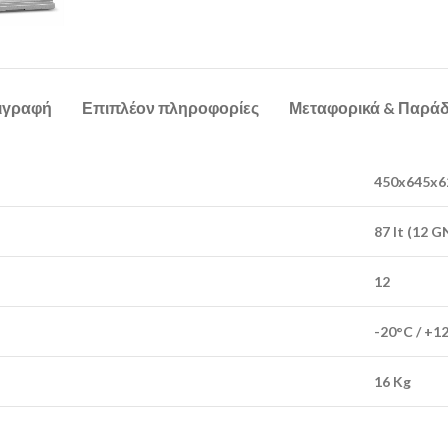
ιγραφή
Επιπλέον πληροφορίες
Μεταφορικά & Παρά
450x645x6
87 lt (12 G
12
-20°C / +1
16 Kg