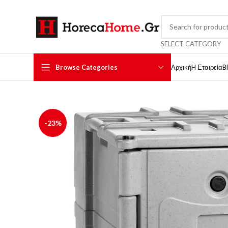
SELECT CATEGORY
Browse Categories
Αρχική
H Εταιρεία
B
-23%