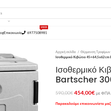
VIBER
log
Επικοινωνία
6977508981
Αρχική σελίδα
Θέρμανση Τροφίμων
Ισοθερμικό Κιβώτιο 45×64,5x62cm 
Ισοθερμικό Κ
Bartscher 30
454,00
€
590,00
€
με ΦΠΑ
Παρακαλούμε επικοινωνίστε μαζί