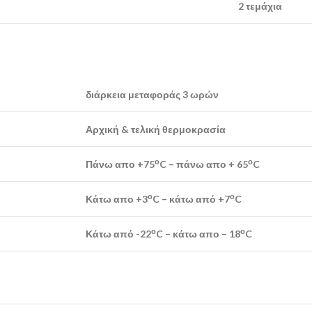
2 τεμάχια
διάρκεια μεταφοράς 3 ωρών
Αρχική & τελική θερμοκρασία
ο
ο
Πάνω απο +75
C – πάνω απο + 65
C
ο
ο
Κάτω απο +3
C – κάτω από +7
C
ο
ο
Κάτω από -22
C – κάτω απο – 18
C