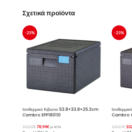
Σχετικά προϊόντα
-23%
-23%
Ισοθερμικό Κιβώτιο 53.8×33.8×25.3cm
Ισοθερμικ
Cambro EPP180110
Cambro G
78,94
€
10
102,62
€
133,57
€
με ΦΠΑ