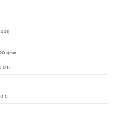
δοση
20(h)mm
N 1/1)
ο
20
C