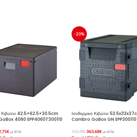
-23%
ό Κιβώτιο 42.5×62.5×30.5cm
Ισοθερμικό Κιβώτιο 53.5x33x37
oBox 4060 EPP4060T300110
Cambro GoBox GN EPP300110
2,75
€
363,68
€
472,78
€
με ΦΠΑ
με ΦΠΑ