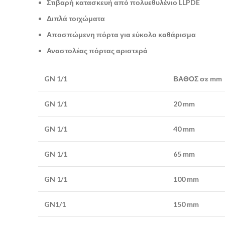
Στιβαρή κατασκευή από πολυεθυλένιο LLPDE
Διπλά τοιχώματα
Αποσπώμενη πόρτα για εύκολο καθάρισμα
Αναστολέας πόρτας αριστερά
GN 1/1
ΒΑΘΟΣ σε mm
GN 1/1
20 mm
GN 1/1
40 mm
GN 1/1
65 mm
GN 1/1
100 mm
GN1/1
150 mm