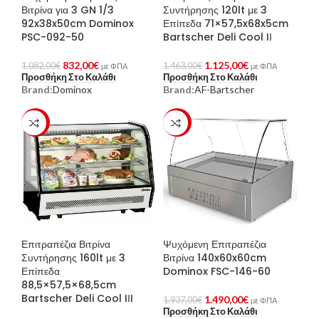
Βιτρίνα για 3 GN 1/3
Συντήρησης 120lt με 3
92x38x50cm Dominox
Επίπεδα 71×57,5x68x5cm
PSC-092-50
Bartscher Deli Cool IΙ
832,00
€
1.125,00
€
1.082,00
€
1.463,00
€
με ΦΠΑ
με ΦΠΑ
Προσθήκη Στο Καλάθι
Προσθήκη Στο Καλάθι
Brand:
Dominox
Brand:
AF-Bartscher
-23%
-23%
Επιτραπέζια Βιτρίνα
Ψυχόμενη Επιτραπέζια
Συντήρησης 160lt με 3
Βιτρίνα 140x60x60cm
Επίπεδα
Dominox FSC-146-60
88,5×57,5×68,5cm
Bartscher Deli Cool IΙI
1.490,00
€
1.937,00
€
με ΦΠΑ
Προσθήκη Στο Καλάθι