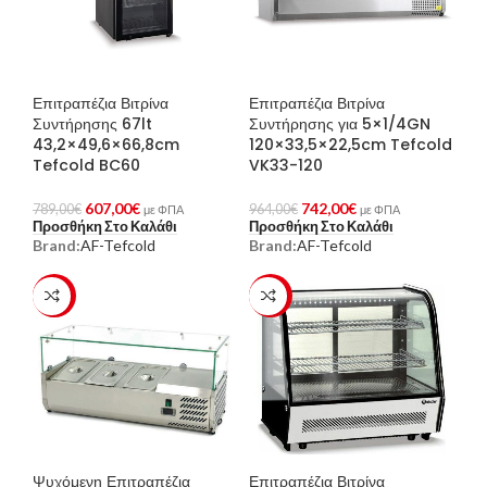
Επιτραπέζια Βιτρίνα
Επιτραπέζια Βιτρίνα
Συντήρησης 67lt
Συντήρησης για 5×1/4GN
43,2×49,6×66,8cm
120×33,5×22,5cm Tefcold
Tefcold BC60
VK33-120
607,00
€
742,00
€
789,00
€
964,00
€
με ΦΠΑ
με ΦΠΑ
Προσθήκη Στο Καλάθι
Προσθήκη Στο Καλάθι
Brand:
AF-Tefcold
Brand:
AF-Tefcold
-23%
-23%
Ψυχόμενη Επιτραπέζια
Επιτραπέζια Βιτρίνα