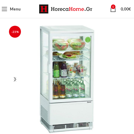
0
Menu
0,00
€
-23%