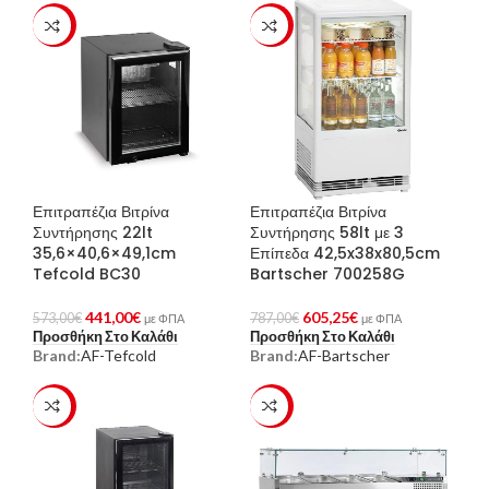
-23%
-23%
Επιτραπέζια Βιτρίνα
Επιτραπέζια Βιτρίνα
Συντήρησης 22lt
Συντήρησης 58lt με 3
35,6×40,6×49,1cm
Επίπεδα 42,5x38x80,5cm
Tefcold BC30
Bartscher 700258G
441,00
€
605,25
€
573,00
€
787,00
€
με ΦΠΑ
με ΦΠΑ
Προσθήκη Στο Καλάθι
Προσθήκη Στο Καλάθι
Brand:
AF-Tefcold
Brand:
AF-Bartscher
-23%
-23%