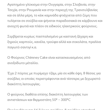
Αγαπημένο γλύκισμα στην Ουγγαρία, στην Σλοβενία, στην
Τσεχία, στην Ρουμανία και στην περιοχή της Τρανσυλβανίας
και σε άλλα μέρη, το κέικ καμινάδα φτιάχνεται από ζύμη που
τυλίγεται σε σούβλα και ψήνεται παραδοσιακά σε κάρβουνο και
ανοιχτή φωτιά και πλέον σε ειδικούς ηλεκτρικούς φούρνους.
Σερβίρεται κυρίως πασπαλισμένο με καστανή ζάχαρη και
ξηρούς καρπούς, κανέλα, τρούφα αλλά και σοκολάτα, πραλίνα
παγωτό σαντιγί κ.α.
Ο Φούρνος Chimney Cake είναι κατασκευασμένος από
ανοξείδωτο μέταλλο.
Έχει 2 πόρτες με πυρίμαχο τζάμι, μία σε κάθε όψη. 8 θέσεις για
σούβλες οι οποίες περιστρέφονται ανά τέσσερις με ξεχωριστό
διακόπτη λειτουργίας.
Ο φούρνος διαθέτει επίσης διακόπτη λειτουργίας των
αντιστάσεων και θερμοστάτη 50° – 300°C
Περιλαμβάνονται 16 ξύλινες σούβλες. 8 σούβλες standard