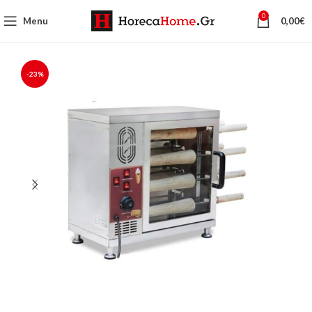
0
Menu
0,00
€
-23%