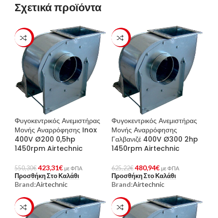
Σχετικά προϊόντα
-23%
-23%
Φυγοκεντρικός Ανεμιστήρας
Φυγοκεντρικός Ανεμιστήρας
Μονής Αναρρόφησης Inox
Μονής Αναρρόφησης
400V Ø200 0,5hp
Γαλβανιζέ 400V Ø300 2hp
1450rpm Airtechnic
1450rpm Airtechnic
423,31
€
480,94
€
550,30
€
625,22
€
με ΦΠΑ
με ΦΠΑ
Προσθήκη Στο Καλάθι
Προσθήκη Στο Καλάθι
Brand:
Airtechnic
Brand:
Airtechnic
-23%
-23%