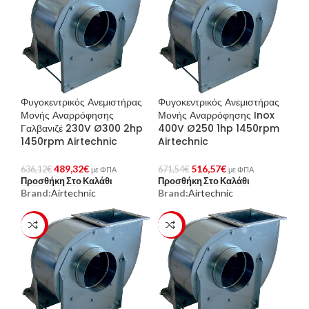
Φυγοκεντρικός Ανεμιστήρας
Φυγοκεντρικός Ανεμιστήρας
Μονής Αναρρόφησης
Μονής Αναρρόφησης Inox
Γαλβανιζέ 230V Ø300 2hp
400V Ø250 1hp 1450rpm
1450rpm Airtechnic
Airtechnic
489,32
€
516,57
€
636,12
€
671,54
€
με ΦΠΑ
με ΦΠΑ
Προσθήκη Στο Καλάθι
Προσθήκη Στο Καλάθι
Brand:
Airtechnic
Brand:
Airtechnic
-23%
-23%