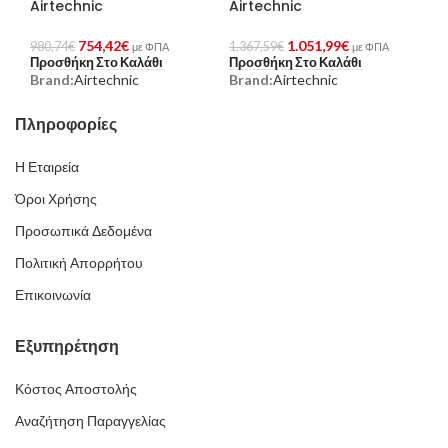
Airtechnic
Airtechnic
754,42
€
1.051,99
€
980,74
€
1.367,59
€
με ΦΠΑ
με ΦΠΑ
Προσθήκη Στο Καλάθι
Προσθήκη Στο Καλάθι
Brand:
Airtechnic
Brand:
Airtechnic
Πληροφορίες
Η Εταιρεία
Όροι Χρήσης
Προσωπικά Δεδομένα
Πολιτική Απορρήτου
Επικοινωνία
Εξυπηρέτηση
Κόστος Αποστολής
Αναζήτηση Παραγγελίας