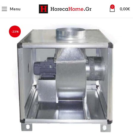
0
Menu
0,00
€
-23%