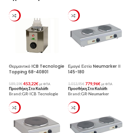
-23%
-23%
Θερμαντικό ICB Tecnologie
Εμαγιέ Εστία Neumarker ΙΙ
Topping 68-40801
145-180
453,22
€
779,96
€
589,19
€
1.013,95
€
με ΦΠΑ
με ΦΠΑ
Προσθήκη Στο Καλάθι
Προσθήκη Στο Καλάθι
Brand:
GR-ICB Tecnologie
Brand:
GR-Neumarker
-23%
-23%