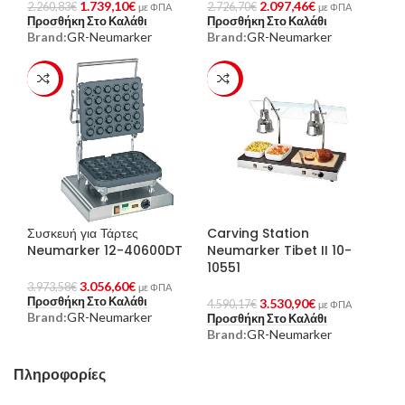
1.739,10
€
2.097,46
€
2.260,83
€
2.726,70
€
με ΦΠΑ
με ΦΠΑ
Προσθήκη Στο Καλάθι
Προσθήκη Στο Καλάθι
Brand:
GR-Neumarker
Brand:
GR-Neumarker
-23%
-23%
Συσκευή για Τάρτες
Carving Station
Neumarker 12-40600DT
Neumarker Tibet II 10-
10551
3.056,60
€
3.973,58
€
με ΦΠΑ
Προσθήκη Στο Καλάθι
3.530,90
€
4.590,17
€
με ΦΠΑ
Brand:
GR-Neumarker
Προσθήκη Στο Καλάθι
Brand:
GR-Neumarker
Πληροφορίες