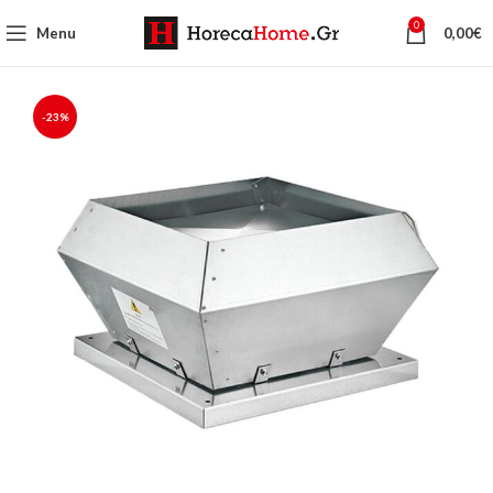
0
Menu
0,00
€
-23%