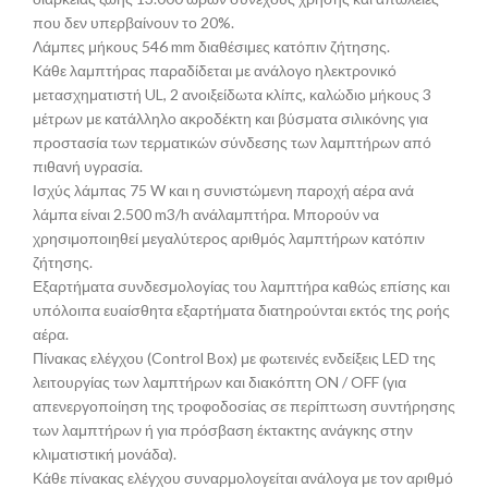
που δεν υπερβαίνουν το 20%.
Λάμπες μήκους 546 mm διαθέσιμες κατόπιν ζήτησης.
Κάθε λαμπτήρας παραδίδεται με ανάλογο ηλεκτρονικό
μετασχηματιστή UL, 2 ανοιξείδωτα κλίπς, καλώδιο μήκους 3
μέτρων με κατάλληλο ακροδέκτη και βύσματα σιλικόνης για
προστασία των τερματικών σύνδεσης των λαμπτήρων από
πιθανή υγρασία.
Ισχύς λάμπας 75 W και η συνιστώμενη παροχή αέρα ανά
λάμπα είναι 2.500 m3/h ανάλαμπτήρα. Μπορούν να
χρησιμοποιηθεί μεγαλύτερος αριθμός λαμπτήρων κατόπιν
ζήτησης.
Εξαρτήματα συνδεσμολογίας του λαμπτήρα καθώς επίσης και
υπόλοιπα ευαίσθητα εξαρτήματα διατηρούνται εκτός της ροής
αέρα.
Πίνακας ελέγχου (Control Box) με φωτεινές ενδείξεις LED της
λειτουργίας των λαμπτήρων και διακόπτη ON / OFF (για
απενεργοποίηση της τροφοδοσίας σε περίπτωση συντήρησης
των λαμπτήρων ή για πρόσβαση έκτακτης ανάγκης στην
κλιματιστική μονάδα).
Κάθε πίνακας ελέγχου συναρμολογείται ανάλογα με τον αριθμό