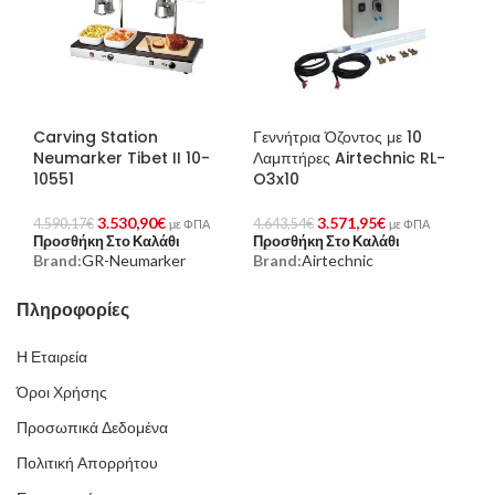
Carving Station
Γεννήτρια Όζοντος με 10
Neumarker Tibet II 10-
Λαμπτήρες Airtechnic RL-
10551
O3x10
3.530,90
€
3.571,95
€
4.590,17
€
4.643,54
€
με ΦΠΑ
με ΦΠΑ
Προσθήκη Στο Καλάθι
Προσθήκη Στο Καλάθι
Brand:
GR-Neumarker
Brand:
Airtechnic
Πληροφορίες
Η Εταιρεία
Όροι Χρήσης
Προσωπικά Δεδομένα
Πολιτική Απορρήτου