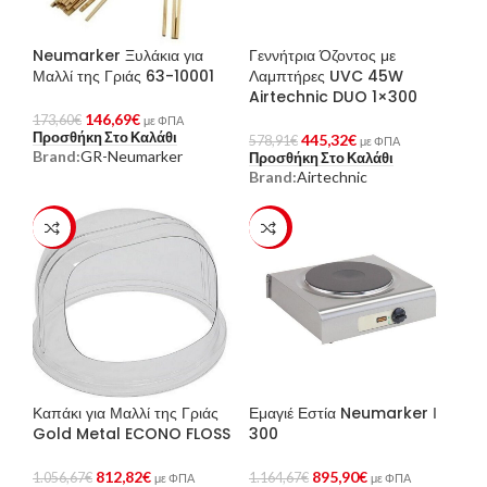
Neumarker Ξυλάκια για
Γεννήτρια Όζοντος με
Μαλλί της Γριάς 63-10001
Λαμπτήρες UVC 45W
Airtechnic DUO 1×300
146,69
€
173,60
€
με ΦΠΑ
Προσθήκη Στο Καλάθι
445,32
€
578,91
€
με ΦΠΑ
Brand:
GR-Neumarker
Προσθήκη Στο Καλάθι
Brand:
Airtechnic
-23%
-23%
Καπάκι για Μαλλί της Γριάς
Εμαγιέ Εστία Neumarker Ι
Gold Metal ECONO FLOSS
300
812,82
€
895,90
€
1.056,67
€
1.164,67
€
με ΦΠΑ
με ΦΠΑ