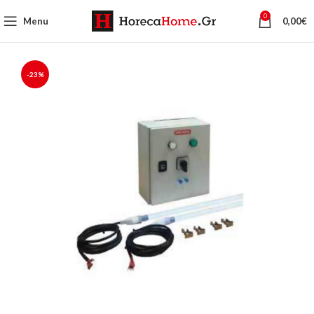
0
Menu
0,00
€
-23%