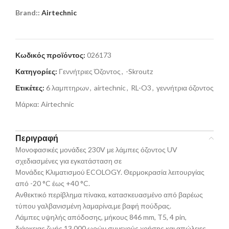
Brand::
Airtechnic
Κωδικός προϊόντος:
026173
Κατηγορίες:
Γεννήτριες Όζοντος
,
-Skroutz
Ετικέτες:
6 λαμπτηρων
,
airtechnic
,
RL-O3
,
γεννήτρια όζοντος
Μάρκα:
Airtechnic
Περιγραφή
Μονοφασικές μονάδες 230V με λάμπες όζοντος UV
σχεδιασμένες για εγκατάσταση σε
Μονάδες Κλιματισμού ECOLOGY. Θερμοκρασία λειτουργίας
από -20 °C έως +40 °C.
Ανθεκτικό περίβλημα πίνακα, κατασκευασμένο από βαρέως
τύπου γαλβανισμένη λαμαρίνα,με βαφή πούδρας.
Λάμπες υψηλής απόδοσης, μήκους 846 mm, T5, 4 pin,
διάρκειας ζωής 13.000 ωρών συνεχούς χρήσης και απώλειες