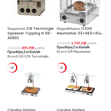
Θερμαντικό ICB Tecnologie
Θερμοθάλαμος 1/2GN
Squeezer Topping III 68-
Neumarker 33×48,5×41εκ.
40803
1.739,10
€
2.260,83
€
με ΦΠΑ
Προσθήκη Στο Καλάθι
895,90
€
1.164,67
€
με ΦΠΑ
Brand:
GR-Neumarker
Προσθήκη Στο Καλάθι
Brand:
GR-ICB Tecnologie
-23%
-23%
Carving Station
Carving Station