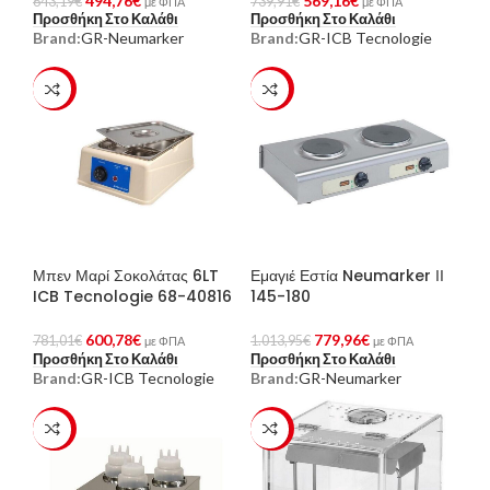
494,76
€
569,16
€
643,19
€
739,91
€
με ΦΠΑ
με ΦΠΑ
Προσθήκη Στο Καλάθι
Προσθήκη Στο Καλάθι
Brand:
GR-Neumarker
Brand:
GR-ICB Tecnologie
-23%
-23%
Μπεν Μαρί Σοκολάτας 6LT
Εμαγιέ Εστία Neumarker ΙΙ
ICB Tecnologie 68-40816
145-180
600,78
€
779,96
€
781,01
€
1.013,95
€
με ΦΠΑ
με ΦΠΑ
Προσθήκη Στο Καλάθι
Προσθήκη Στο Καλάθι
Brand:
GR-ICB Tecnologie
Brand:
GR-Neumarker
-23%
-23%