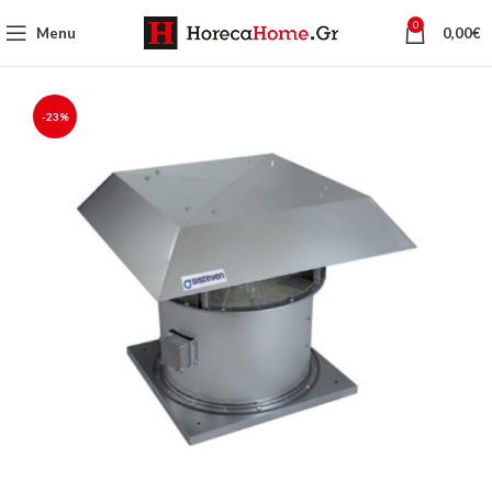
0
Menu
0,00
€
-23%