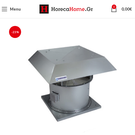
0
Menu
0,00
€
-23%