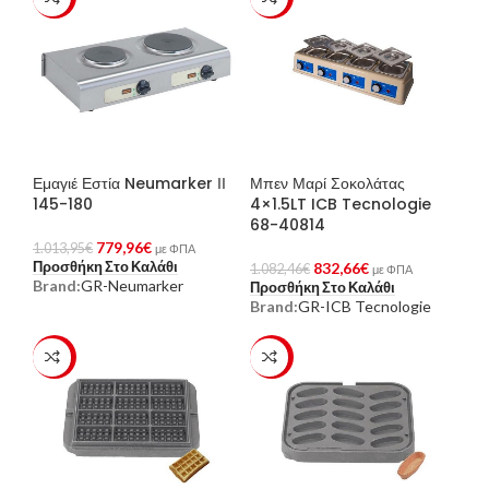
Εμαγιέ Εστία Neumarker ΙΙ
Μπεν Μαρί Σοκολάτας
145-180
4×1.5LT ICB Tecnologie
68-40814
779,96
€
1.013,95
€
με ΦΠΑ
Προσθήκη Στο Καλάθι
832,66
€
1.082,46
€
με ΦΠΑ
Brand:
GR-Neumarker
Προσθήκη Στο Καλάθι
Brand:
GR-ICB Tecnologie
-23%
-23%