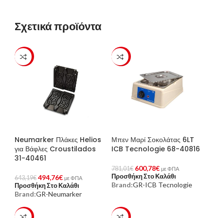
Σχετικά προϊόντα
-23%
-23%
Neumarker Πλάκες Helios
Μπεν Μαρί Σοκολάτας 6LT
για Βάφλες Croustilados
ICB Tecnologie 68-40816
31-40461
600,78
€
781,01
€
με ΦΠΑ
Προσθήκη Στο Καλάθι
494,76
€
643,19
€
με ΦΠΑ
Brand:
GR-ICB Tecnologie
Προσθήκη Στο Καλάθι
Brand:
GR-Neumarker
-23%
-23%