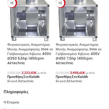
-23%
-23%
Φυγοκεντρικός Ανεμιστήρας
Φυγοκεντρικός Ανεμιστήρας
Μονής Αναρρόφησης Inox σε
Μονής Αναρρόφησης Inox σε
Γαλβανισμένο Κιβώτιο 400V
Γαλβανισμένο Κιβώτιο 400V
Ø350 5,5hp 1450rpm
Ø450 7,5hp 1450rpm
Airtechnic
Airtechnic
2.223,43
€
3.498,60
€
2.890,46
€
4.548,19
€
με ΦΠΑ
με ΦΠΑ
Προσθήκη Στο Καλάθι
Προσθήκη Στο Καλάθι
Brand:
Airtechnic
Brand:
Airtechnic
Πληροφορίες
Η Εταιρεία