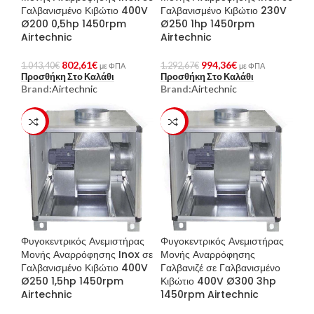
Γαλβανισμένο Κιβώτιο 400V
Γαλβανισμένο Κιβώτιο 230V
Ø200 0,5hp 1450rpm
Ø250 1hp 1450rpm
Airtechnic
Airtechnic
802,61
€
994,36
€
1.043,40
€
1.292,67
€
με ΦΠΑ
με ΦΠΑ
Προσθήκη Στο Καλάθι
Προσθήκη Στο Καλάθι
Brand:
Airtechnic
Brand:
Airtechnic
-23%
-23%
Φυγοκεντρικός Ανεμιστήρας
Φυγοκεντρικός Ανεμιστήρας
Μονής Αναρρόφησης Inox σε
Μονής Αναρρόφησης
Γαλβανισμένο Κιβώτιο 400V
Γαλβανιζέ σε Γαλβανισμένο
Ø250 1,5hp 1450rpm
Κιβώτιο 400V Ø300 3hp
Airtechnic
1450rpm Airtechnic