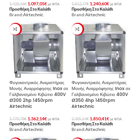
1.097,05
€
1.240,60
€
1.426,16
€
1.612,77
€
με ΦΠΑ
με ΦΠΑ
Προσθήκη Στο Καλάθι
Προσθήκη Στο Καλάθι
Brand:
Airtechnic
Brand:
Airtechnic
-23%
-23%
Φυγοκεντρικός Ανεμιστήρας
Φυγοκεντρικός Ανεμιστήρας
Μονής Αναρρόφησης Inox σε
Μονής Αναρρόφησης Inox σε
Γαλβανισμένο Κιβώτιο 400V
Γαλβανισμένο Κιβώτιο 400V
Ø300 2hp 1450rpm
Ø350 4hp 1450rpm
Airtechnic
Airtechnic
1.362,14
€
1.850,41
€
1.770,78
€
2.405,54
€
με ΦΠΑ
με ΦΠΑ
Προσθήκη Στο Καλάθι
Προσθήκη Στο Καλάθι
Brand:
Airtechnic
Brand:
Airtechnic