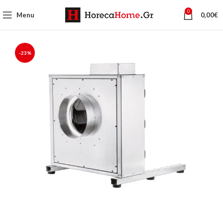
0
Menu
0,00
€
-23%