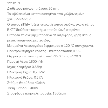
12101-3.
Διαθέτουν μόνωση πάχους 50 mm.
Το κιβώτιο είναι κατασκευασμένο από γαλβανισμένο
χαλυβδοέλασμα.
Ο τύπος BKEF-T, έχει πτερωτή τύπου σιρόκο, ενώ ο τύπος
BKEF διαθέτει πτερωτή με οπισθοκλινή πτερύγια.
Η πόρτα επίσκεψης μπορεί να αλλάξει φορά, χάρη στους
μετακινούμενους μεντεσέδες.
Μπορεί να λειτουργεί σε θερμοκρασία 120 °C συνεχόμενα.
Ηλεκτροκινητήρες κλάσης F και προστασίας ΙΡ55.
Θερμοκρασία λειτουργίας από -25 °C έως +120 °C.
Παροχή Αέρα: 1800m³/h
Ισχύς Κινητήρα: 0,33hp
Ηλεκτρική Ισχύς: 0,25kW
Ηλεκτρικό Ρεύμα: 0,87A
Στάθμη Θορύβου: 43dbA
Τάση Εισόδου: 400V
Στροφές σε πλήρη λειτουργία: 1300rpm