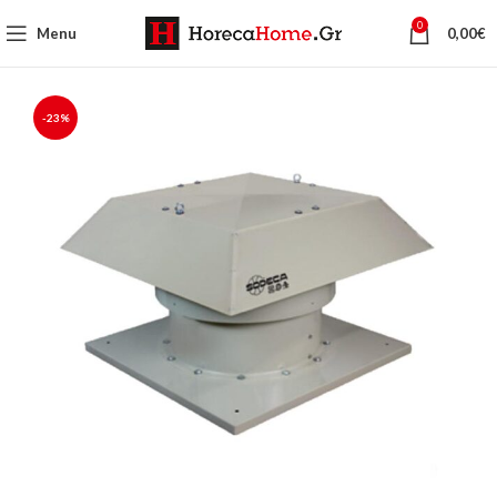
0
Menu
0,00
€
-23%