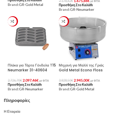
Προσθήκη Στο Καλάθι
1.675,86
€
2.178,62
€
με ΦΠΑ
Brand:
GR-Gold Metal
Προσθήκη Στο Καλάθι
Brand:
GR-Neumarker
-23%
-23%
Πλάκα για Τάρτα Γόνδολα Τ15
Μηχανή για Μαλλί της Γριάς
Neumarker 31-40604
Gold Metal Econo Floss
2.097,46
€
2.945,00
€
2.726,70
€
3.828,50
€
με ΦΠΑ
με ΦΠΑ
Προσθήκη Στο Καλάθι
Προσθήκη Στο Καλάθι
Brand:
GR-Neumarker
Brand:
GR-Gold Metal
Πληροφορίες
Η Εταιρεία