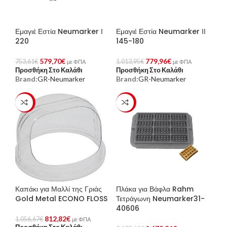
Εμαγιέ Εστία Neumarker Ι
Εμαγιέ Εστία Neumarker ΙΙ
220
145-180
579,70
€
779,96
€
753,61
€
1.013,95
€
με ΦΠΑ
με ΦΠΑ
Προσθήκη Στο Καλάθι
Προσθήκη Στο Καλάθι
Brand:
GR-Neumarker
Brand:
GR-Neumarker
-23%
-23%
Καπάκι για Μαλλί της Γριάς
Πλάκα για Βάφλα Rahm
Gold Metal ECONO FLOSS
Τετράγωνη Neumarker31-
40606
812,82
€
1.056,67
€
με ΦΠΑ