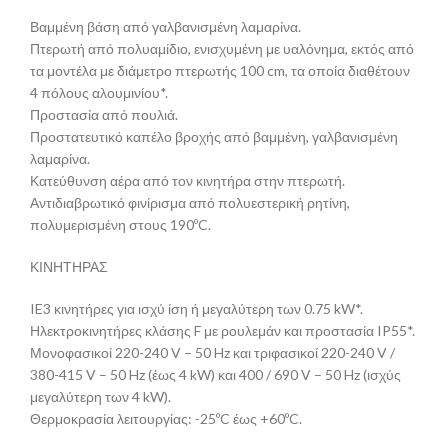
Βαμμένη βάση από γαλβανισμένη λαμαρίνα.
Πτερωτή από πολυαμίδιο, ενισχυμένη με υαλόνημα, εκτός από
τα μοντέλα με διάμετρο πτερωτής 100 cm, τα οποία διαθέτουν
4 πόλους αλουμινίου*.
Προστασία από πουλιά.
Προστατευτικό καπέλο βροχής από βαμμένη, γαλβανισμένη
λαμαρίνα.
Κατεύθυνση αέρα από τον κινητήρα στην πτερωτή.
Αντιδιαβρωτικό φινίρισμα από πολυεστερική ρητίνη,
πολυμερισμένη στους 190ºC.
ΚΙΝΗΤΗΡΑΣ
IE3 κινητήρες για ισχύ ίση ή μεγαλύτερη των 0.75 kW*.
Ηλεκτροκινητήρες κλάσης F με ρουλεμάν και προστασία IP55*.
Μονοφασικοί 220-240 V – 50 Hz και τριφασικοί 220-240 V /
380-415 V – 50 Hz (έως 4 kW) και 400 / 690 V – 50 Hz (ισχύς
μεγαλύτερη των 4 kW).
Θερμοκρασία λειτουργίας: -25ºC έως +60ºC.