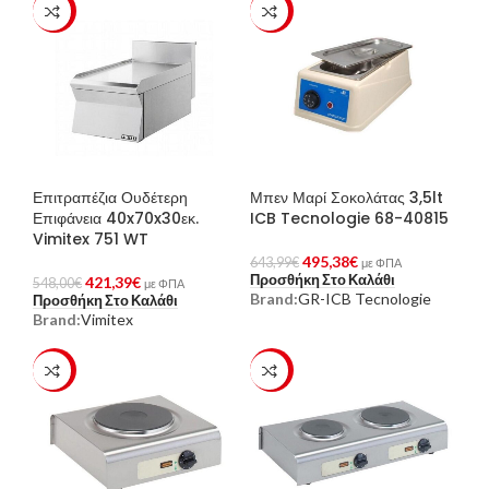
-23%
-23%
Επιτραπέζια Ουδέτερη
Μπεν Μαρί Σοκολάτας 3,5lt
Επιφάνεια 40x70x30εκ.
ICB Tecnologie 68-40815
Vimitex 751 WT
495,38
€
643,99
€
με ΦΠΑ
Προσθήκη Στο Καλάθι
421,39
€
548,00
€
με ΦΠΑ
Brand:
GR-ICB Tecnologie
Προσθήκη Στο Καλάθι
Brand:
Vimitex
-23%
-23%