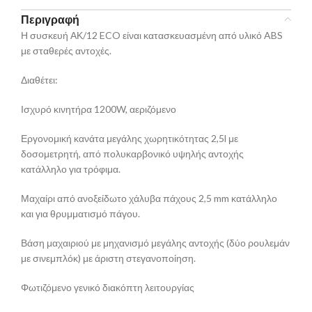
Περιγραφή
Η συσκευή ΑΚ/12 ECO είναι κατασκευασμένη από υλικό ABS
με σταθερές αντοχές.
Διαθέτει:
Ισχυρό κινητήρα 1200W, αεριζόμενο
Εργονομική κανάτα μεγάλης χωρητικότητας 2,5l με
δοσομετρητή, από πολυκαρβονικό υψηλής αντοχής
κατάλληλο για τρόφιμα.
Μαχαίρι από ανοξείδωτο χάλυβα πάχους 2,5 mm κατάλληλο
και για θρυμματισμό πάγου.
Βάση μαχαιριού με μηχανισμό μεγάλης αντοχής (δύο ρουλεμάν
με σινεμπλόκ) με άριστη στεγανοποίηση.
Φωτιζόμενο γενικό διακόπτη λειτουργίας