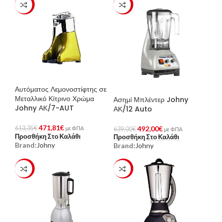
-23%
-23%
Αυτόματος Λεμονοστίφτης σε
Μεταλλικό Κίτρινο Χρώμα
Ασημί Μπλέντερ Johny
Johny ΑΚ/7-AUT
ΑΚ/12 Auto
471,81
€
492,00
€
613,35
€
με ΦΠΑ
639,00
€
με ΦΠΑ
Προσθήκη Στο Καλάθι
Προσθήκη Στο Καλάθι
Brand:
Johny
Brand:
Johny
-23%
-23%