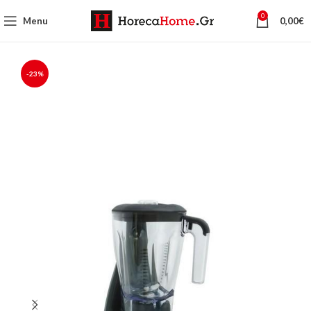
0
Menu
0,00
€
-23%