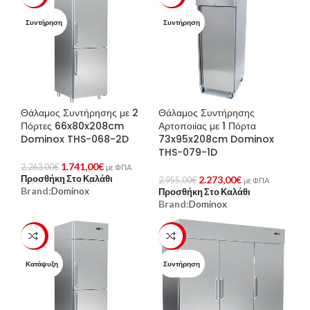
Συντήρηση
Συντήρηση
Θάλαμος Συντήρησης με 2
Θάλαμος Συντήρησης
Πόρτες 66x80x208cm
Αρτοποιίας με 1 Πόρτα
Dominox THS-068-2D
73x95x208cm Dominox
THS-079-1D
1.741,00
€
2.263,00
€
με ΦΠΑ
Προσθήκη Στο Καλάθι
2.273,00
€
2.955,00
€
με ΦΠΑ
Brand:
Dominox
Προσθήκη Στο Καλάθι
Brand:
Dominox
-23%
-23%
Κατάψυξη
Συντήρηση