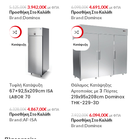
3.942,00
€
4.691,00
€
5.125,00
€
6.098,00
€
με ΦΠΑ
με ΦΠΑ
Προσθήκη Στο Καλάθι
Προσθήκη Στο Καλάθι
Brand:
Dominox
Brand:
Dominox
-23%
-23%
Κατάψυξη
Κατάψυξη
Τυφλή Κατάψυξη
Θάλαμος Κατάψηξης
67×92,5x209cm ISA
Αρτοποιίας με 3 Πόρτες
LABOR 70
219x95x208cm Dominox
THK-229-3D
4.867,00
€
6.328,00
€
με ΦΠΑ
Προσθήκη Στο Καλάθι
6.094,00
€
7.922,00
€
με ΦΠΑ
Brand:
AF-ISA
Προσθήκη Στο Καλάθι
Brand:
Dominox