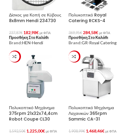
Δίσκος για Κοπή σε Κύβους
Πολυκοπτικό Royal
8x8mm Hendi 234730
Catering RCKS-4
182,98
€
284,58
€
237,87
€
369,95
€
με ΦΠΑ
με ΦΠΑ
Προσθήκη Στο Καλάθι
Προσθήκη Στο Καλάθι
Brand:
HEN-Hendi
Brand:
GR-Royal Catering
-23%
-23%
Πολυκοπτικό Μηχάνημα
Πολυκοπτικό Μηχάνημα
375rpm 21x32x74,4cm
Λαχανικών 365rpm
Robot Coupe CL30
Sammic CA-31
1.225,00
€
1.468,46
€
1.592,50
€
1.908,99
€
με ΦΠΑ
με ΦΠΑ