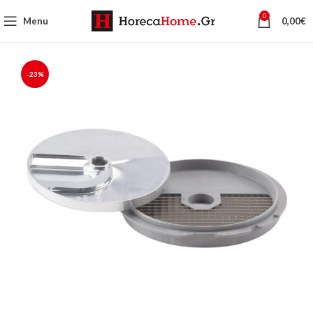
0
Menu
0,00
€
-23%