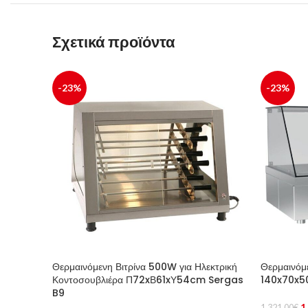
Σχετικά προϊόντα
-23%
-23%
Θερμαινόμενη Βιτρίνα 500W για Ηλεκτρική
Θερμαινόμε
Κοντοσουβλιέρα Π72xΒ61xΥ54cm Sergas
140x70x5
B9
1
1.321,00
€