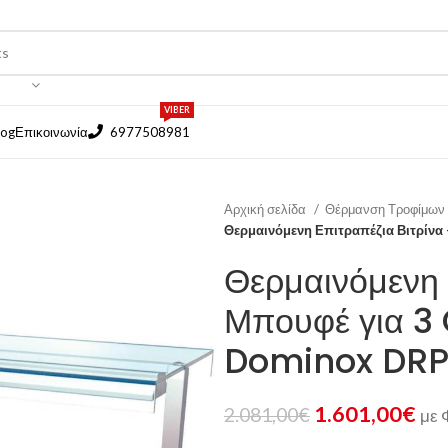
VIBER
log
Επικοινωνία
6977508981
Αρχική σελίδα
Θέρμανση Τροφίμων
Θερμαινόμενη Επιτραπέζια Βιτρίνα
Θερμαινόμενη 
Μπουφέ για 3
Dominox DRP
1.601,00
€
2.081,00
€
με