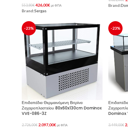
426,00
€
Brand:
Dom
553,80
€
Προσθήκη 
με ΦΠΑ
Brand:
Sergas
Αγορά Προϊόντος
-23%
-23%
Επιδαπέδια Θερμαινόμενη Βιτρίνα
Επιδαπέδια
Ζαχαροπλαστείου 80x60x130cm Dominox
Ζαχαροπλα
VVE-086-3Z
Dominox 
2.097,00
€
2
2.726,00
€
3.449,00
€
με ΦΠΑ