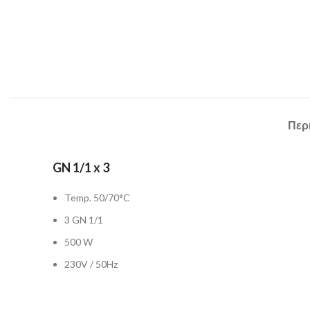
Περ
GN 1/1 x 3
Temp. 50/70°C
3 GN 1/1
500 W
230V / 50Hz