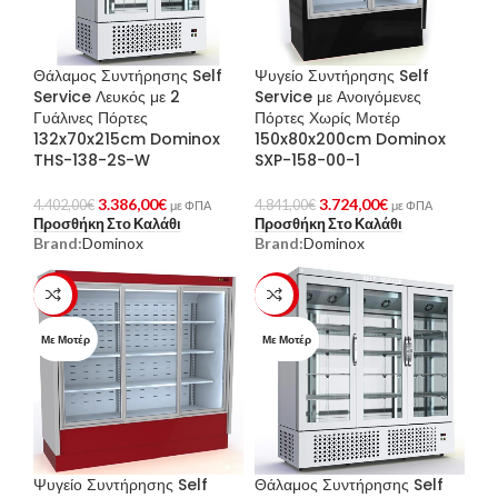
Θάλαμος Συντήρησης Self
Ψυγείο Συντήρησης Self
Service Λευκός με 2
Service με Ανοιγόμενες
Γυάλινες Πόρτες
Πόρτες Χωρίς Μοτέρ
132x70x215cm Dominox
150x80x200cm Dominox
THS-138-2S-W
SXP-158-00-1
3.386,00
€
3.724,00
€
4.402,00
€
4.841,00
€
με ΦΠΑ
με ΦΠΑ
Προσθήκη Στο Καλάθι
Προσθήκη Στο Καλάθι
Brand:
Dominox
Brand:
Dominox
-23%
-23%
Με Μοτέρ
Με Μοτέρ
Ψυγείο Συντήρησης Self
Θάλαμος Συντήρησης Self