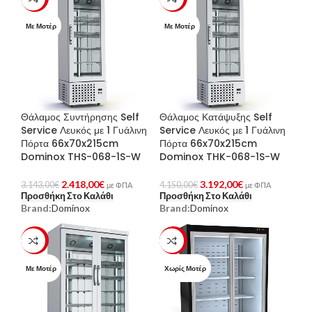
Με Μοτέρ
Με Μοτέρ
Θάλαμος Συντήρησης Self
Θάλαμος Κατάψυξης Self
Service Λευκός με 1 Γυάλινη
Service Λευκός με 1 Γυάλινη
Πόρτα 66x70x215cm
Πόρτα 66x70x215cm
Dominox THS-068-1S-W
Dominox THK-068-1S-W
2.418,00
€
3.192,00
€
3.143,00
€
4.150,00
€
με ΦΠΑ
με ΦΠΑ
Προσθήκη Στο Καλάθι
Προσθήκη Στο Καλάθι
Brand:
Dominox
Brand:
Dominox
-23%
-23%
Με Μοτέρ
Χωρίς Μοτέρ