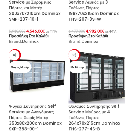
Service με Συρόμενες
Service Λευκός με 3
Πόρτες και Μοτέρ
Γυάλινες Πόρτες
200x70x210cm Dominox
198x70x215cm Dominox
SMP-207-10-1
THS-207-3S-W
4.546,00
€
4.982,00
€
5.910,00
€
6.477,00
€
με ΦΠΑ
με ΦΠΑ
Προσθήκη Στο Καλάθι
Προσθήκη Στο Καλάθι
Brand:
Dominox
Brand:
Dominox
-23%
-23%
Χωρίς Μοτέρ
Με Μοτέρ
Ψυγείο Συντήρησης Self
Θάλαμος Συντήρησης Self
Service με Ανοιγόμενες
Service Μαύρος με 4
Πόρτες Χωρίς Μοτέρ
Γυάλινες Πόρτες
350x80x200cm Dominox
264x70x215cm Dominox
SXP-358-00-1
THS-277-4S-B