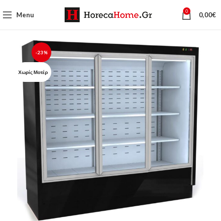
0
Menu
0,00
€
-23%
Χωρίς Μοτέρ