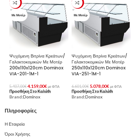
-23%
-23%
Με Μοτέρ
Με Μοτέρ
Ψυχόμενη Βιτρίνα Κρεάτων/
Ψυχόμενη Βιτρίνα Κρεάτων/
Γαλακτοκομικών Με Μοτέρ
Γαλακτοκομικών Με Μοτέρ
200x110x120cm Dominox
250x110x120cm Dominox
VIA-201-1M-1
VIA-251-1M-1
4.159,00
€
5.078,00
€
5.407,00
€
6.601,00
€
με ΦΠΑ
με ΦΠΑ
Προσθήκη Στο Καλάθι
Προσθήκη Στο Καλάθι
Brand:
Dominox
Brand:
Dominox
Πληροφορίες
Η Εταιρεία
Όροι Χρήσης