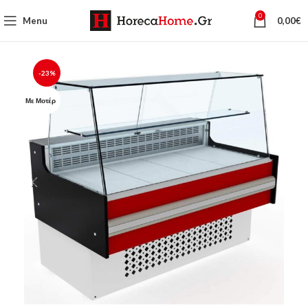
0
Menu
0,00
€
-23%
Με Μοτέρ