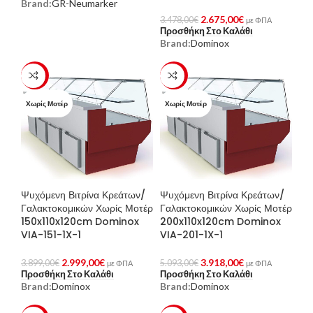
Brand:
GR-Neumarker
2.675,00
€
3.478,00
€
με ΦΠΑ
Προσθήκη Στο Καλάθι
Brand:
Dominox
-23%
-23%
Χωρίς Μοτέρ
Χωρίς Μοτέρ
Ψυχόμενη Βιτρίνα Κρεάτων/
Ψυχόμενη Βιτρίνα Κρεάτων/
Γαλακτοκομικών Χωρίς Μοτέρ
Γαλακτοκομικών Χωρίς Μοτέρ
150x110x120cm Dominox
200x110x120cm Dominox
VIA-151-1X-1
VIA-201-1X-1
2.999,00
€
3.918,00
€
3.899,00
€
5.093,00
€
με ΦΠΑ
με ΦΠΑ
Προσθήκη Στο Καλάθι
Προσθήκη Στο Καλάθι
Brand:
Dominox
Brand:
Dominox