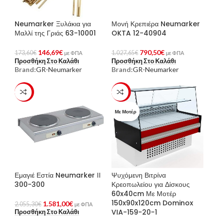
Neumarker Ξυλάκια για
Μονή Κρεπιέρα Neumarker
Μαλλί της Γριάς 63-10001
OKTA 12-40904
146,69
€
790,50
€
173,60
€
1.027,65
€
με ΦΠΑ
με ΦΠΑ
Προσθήκη Στο Καλάθι
Προσθήκη Στο Καλάθι
Brand:
GR-Neumarker
Brand:
GR-Neumarker
-23%
-23%
Με Μοτέρ
Εμαγιέ Εστία Neumarker ΙΙ
Ψυχόμενη Βιτρίνα
300-300
Κρεοπωλείου για Δίσκους
60x40cm Με Μοτέρ
150x90x120cm Dominox
1.581,00
€
2.055,30
€
με ΦΠΑ
VIA-159-20-1
Προσθήκη Στο Καλάθι