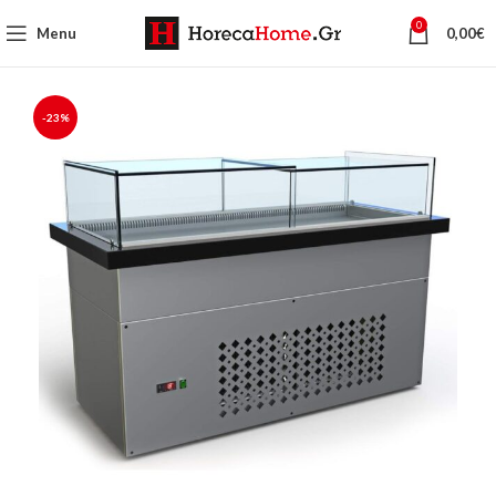
0
Menu
0,00
€
-23%