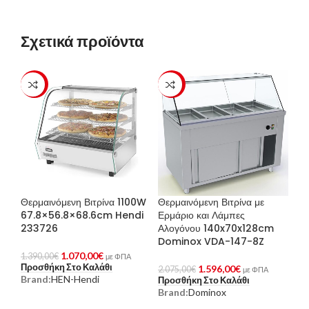
Σχετικά προϊόντα
-23%
-23%
Θερμαινόμενη Βιτρίνα 1100W
Θερμαινόμενη Βιτρίνα με
67.8×56.8×68.6cm Hendi
Ερμάριο και Λάμπες
233726
Αλογόνου 140x70x128cm
Dominox VDA-147-8Z
1.070,00
€
1.390,00
€
με ΦΠΑ
Προσθήκη Στο Καλάθι
1.596,00
€
2.075,00
€
με ΦΠΑ
Brand:
HEN-Hendi
Προσθήκη Στο Καλάθι
Brand:
Dominox