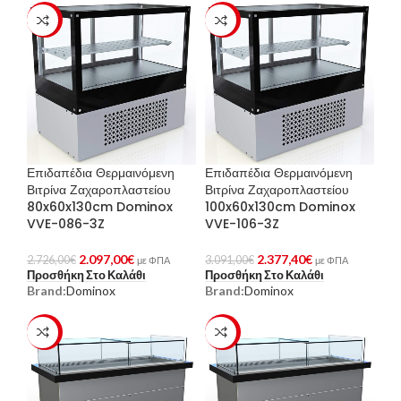
-23%
-23%
Επιδαπέδια Θερμαινόμενη
Επιδαπέδια Θερμαινόμενη
Βιτρίνα Ζαχαροπλαστείου
Βιτρίνα Ζαχαροπλαστείου
80x60x130cm Dominox
100x60x130cm Dominox
VVE-086-3Z
VVE-106-3Z
2.097,00
€
2.377,40
€
2.726,00
€
3.091,00
€
με ΦΠΑ
με ΦΠΑ
Προσθήκη Στο Καλάθι
Προσθήκη Στο Καλάθι
Brand:
Dominox
Brand:
Dominox
-23%
-23%