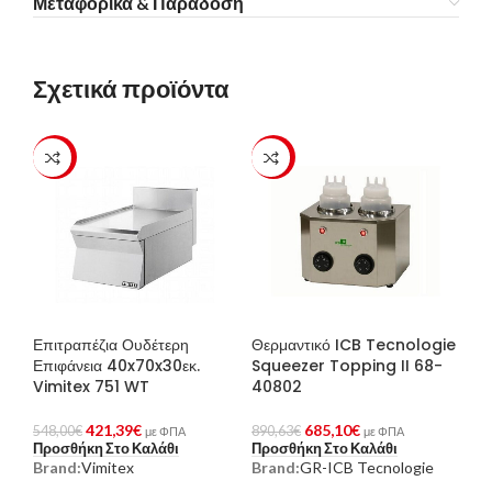
Μεταφορικά & Παράδοση
Σχετικά προϊόντα
-23%
-23%
Επιτραπέζια Ουδέτερη
Θερμαντικό ICB Tecnologie
Επιφάνεια 40x70x30εκ.
Squeezer Topping II 68-
Vimitex 751 WT
40802
421,39
€
685,10
€
548,00
€
890,63
€
με ΦΠΑ
με ΦΠΑ
Προσθήκη Στο Καλάθι
Προσθήκη Στο Καλάθι
Brand:
Vimitex
Brand:
GR-ICB Tecnologie