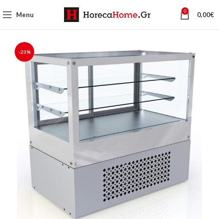
0
Menu
0,00
€
-23%