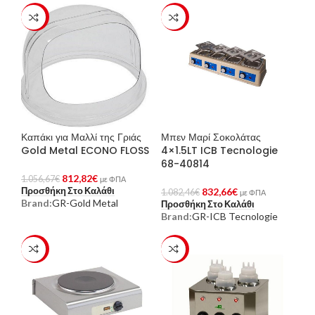
-23%
-23%
Καπάκι για Μαλλί της Γριάς
Μπεν Μαρί Σοκολάτας
Gold Metal ECONO FLOSS
4×1.5LT ICB Tecnologie
68-40814
812,82
€
1.056,67
€
με ΦΠΑ
Προσθήκη Στο Καλάθι
832,66
€
1.082,46
€
με ΦΠΑ
Brand:
GR-Gold Metal
Προσθήκη Στο Καλάθι
Brand:
GR-ICB Tecnologie
-23%
-23%