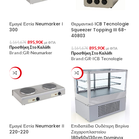
Εμαγιέ Εστία Neumarker Ι
Θερμαντικό ICB Tecnologie
300
Squeezer Topping III 68-
40803
895,90
€
1.164,67
€
με ΦΠΑ
Προσθήκη Στο Καλάθι
895,90
€
1.164,67
€
με ΦΠΑ
Brand:
GR-Neumarker
Προσθήκη Στο Καλάθι
Brand:
GR-ICB Tecnologie
-23%
-23%
Εμαγιέ Εστία Neumarker ΙΙ
Επιδαπέδια Ουδέτερη Βιτρίνα
220-220
Ζαχαροπλαστείου
180x60x130cm Dominox