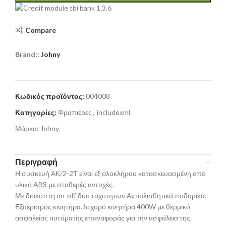
Compare
Brand::
Johny
Κωδικός προϊόντος:
004008
Κατηγορίες:
Φραπιέρες
,
includexml
Μάρκα:
Johny
Περιγραφή
Η συσκευή ΑΚ/2-2Τ είναι εξ’ολοκλήρου κατασκευασμένη από
υλικό ABS με σταθερές αντοχές.
Με διακόπτη on-off δυο ταχυτητων Αντιολισθητικά ποδαρικά.
Εξαερισμός κινητήρα. Ισχυρό κινητήρα 400W με θερμικό
ασφαλείας αυτόματης επαναφοράς για την ασφάλεια της