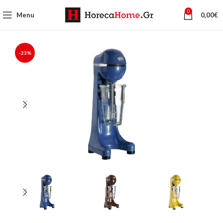
0
Menu
0,00
€
-23%