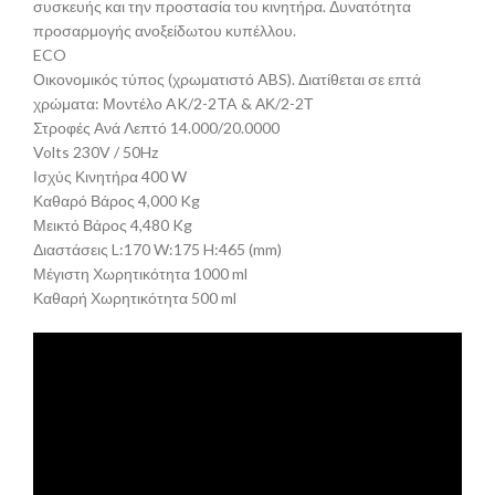
συσκευής και την προστασία του κινητήρα. Δυνατότητα
προσαρμογής ανοξείδωτου κυπέλλου.
ECO
Οικονομικός τύπος (χρωματιστό ABS). Διατίθεται σε επτά
χρώματα: Μοντέλο AK/2-2TA & ΑΚ/2-2Τ
Στροφές Ανά Λεπτό 14.000/20.0000
Volts 230V / 50Hz
Ισχύς Κινητήρα 400 W
Καθαρό Βάρος 4,000 Kg
Μεικτό Βάρος 4,480 Kg
Διαστάσεις L:170 W:175 H:465 (mm)
Μέγιστη Χωρητικότητα 1000 ml
Καθαρή Χωρητικότητα 500 ml