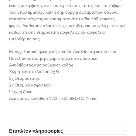
ενώ η ζώνη ψύξης στο εσωτερικό τους, αποτρέπει το κάψιμο
των υπολειμμάτων και τη δημιουργία δυσάρεστων οσμών,
επιτρέποντάς σας να χρησιμοποιείτε το ίδιο λάδι αρκετές
φορές. Διαθέτουν πλαστικές χειρολαβές, για ασφαλή μεταφορά,
καθώς επίσης θερμοστάτη ασφαλείας και ασφάλεια
υπερθέρμανσης.
Επαγγελματική ηλεκτρική φριτέζα. Ανοξείδωτη κατασκευή
Πάνελ αντίστασης με χειριστήρια από πλαστικό
Ανοξείδωτος αφαιρούμενος κάδος
Χωρητικότητα λαδιού 2χ 5lt
2χ Θερμοστάτης
2χ Θερμικό ασφαλείας
Ψυχρή ζώνη
Διαστάσεις καλαθιού 180(Π)x255(B)x105(Y)mm
Επιπλέον πληροφορίες