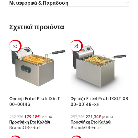
Μεταφορικά & Παράδοση
Σχετικά προϊόντα
-23%
-23%
Φριτέζα Fritel Profi 1X5LT
Φριτέζα Fritel Profi 1X8LT XB
00-00146
00-00148-ΧΒ
179,18
€
221,34
€
232,93
€
287,74
€
με ΦΠΑ
με ΦΠΑ
Προσθήκη Στο Καλάθι
Προσθήκη Στο Καλάθι
Brand:
GR-Fritel
Brand:
GR-Fritel