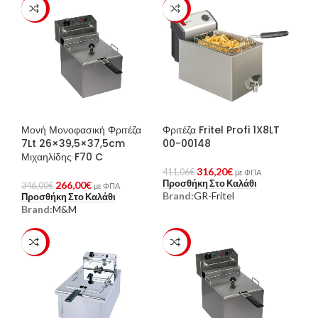
-23%
-23%
Μονή Μονοφασική Φριτέζα
Φριτέζα Fritel Profi 1X8LT
7Lt 26×39,5×37,5cm
00-00148
Μιχαηλίδης F70 C
316,20
€
411,06
€
με ΦΠΑ
Προσθήκη Στο Καλάθι
266,00
€
346,00
€
με ΦΠΑ
Brand:
GR-Fritel
Προσθήκη Στο Καλάθι
Brand:
M&M
-23%
-23%