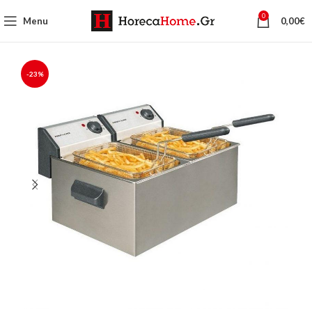
0
Menu
0,00
€
-23%