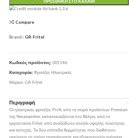
ΠΡΟΣΘΉΚΗ ΣΤΟ ΚΑΛΆΘΙ
Compare
Brand::
GR-Fritel
Κωδικός προϊόντος:
001146
Κατηγορία:
Φριτέζες Ηλεκτρικές
Μάρκα:
GR-Fritel
Περιγραφή
Οι ηλεκτρικές φριτέζες Profi, από τη σειρά προϊόντων Premium
της Neumaerker, κατασκευάζονται στο Βέλγιο, από το
εργοστάσιο Fritel, από ανοξείδωτο ατσάλι υψηλής ποιότητας
και αντοχής. Τα δύο επίπεδα θερμότητας που διαθέτουν,
μειώνουν το χρόνο τηγανίσματος και εξοικονομούν ενέργεια,