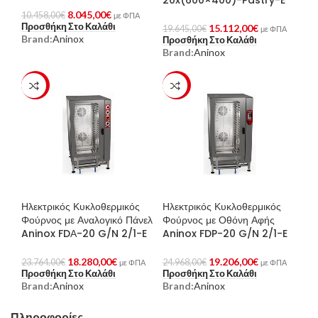
8.045,00
€
10.458,00
€
με ΦΠΑ
Προσθήκη Στο Καλάθι
15.112,00
€
19.645,00
€
με ΦΠΑ
Brand:
Aninox
Προσθήκη Στο Καλάθι
Brand:
Aninox
-23%
-23%
Ηλεκτρικός Κυκλοθερμικός
Ηλεκτρικός Κυκλοθερμικός
Φούρνος με Αναλογικό Πάνελ
Φούρνος με Οθόνη Αφής
Aninox FDΑ-20 G/N 2/1-E
Aninox FDP-20 G/N 2/1-E
18.280,00
€
19.206,00
€
23.764,00
€
24.968,00
€
με ΦΠΑ
με ΦΠΑ
Προσθήκη Στο Καλάθι
Προσθήκη Στο Καλάθι
Brand:
Aninox
Brand:
Aninox
Πληροφορίες