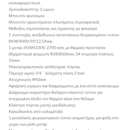
επαναφορά reset
Χρονοδιακόπτης 2 ωρών
Μπουτόν φωτισμού
Μπουτόν ημιαυτόματου πλυσίματος (προαιρετικά)
Μέθοδος ατμοποίησης και ύγρανσης με ψεκασμό
1 συστοιχίες ανοξείδωτων αντιστάσεων θωρακισμένου τύπου
8KW/400V/3P/12,5Amp
1 μοτέρ 350W/230V, 2700 rpm, με θερμική προστασία
(θερμίστορα)-φτερωτή Φ280X60mm, 54 πτερύγια πλάτους
15mm
Ηλεκτρομαγνητικός αισθητήρας πόρτας
Παροχή νερού 3/4 ΄΄(ελάχιστη πίεση 2 bar)
Αποχέτευση Φ43mm
Αφαίρεση σχαρών και διαφράγματος με ένα απλό ανασήκωμα
Διάφραγμα ανεμιστήρα-θαλάμου κλειστού τύπου για
στοχευμένη έξοδο του θερμού αέρα στο θάλαμο
Κλείστρο πόρτας μονής μανδάλωσης
Καλωδιώσεις από υαλομέταξο
1 μεταλλικός φυγοκεντρικού τύπου ανεμιστήρας για ψύξη στο
χώρο των ρελέ-μοτέρ