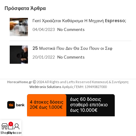
Πρόσφατα Άρθρα
Γιατί Χρειάζεται Καθάρισμα Η Μηχανή Espresso;
04/04/2023
No Comments
25 Μυστικά Που Δεν Θα Σου Πουν οι Σεφ
20/01/2022
No Comments
HorecaHome.gr
2024 All Rights and Lefts Reserved Κατασκευή & Συντήρηση:
Webtronix Solutions
Αριθμός ΓΕΜΗ: 139490827000
0
Shop
Cart
My account