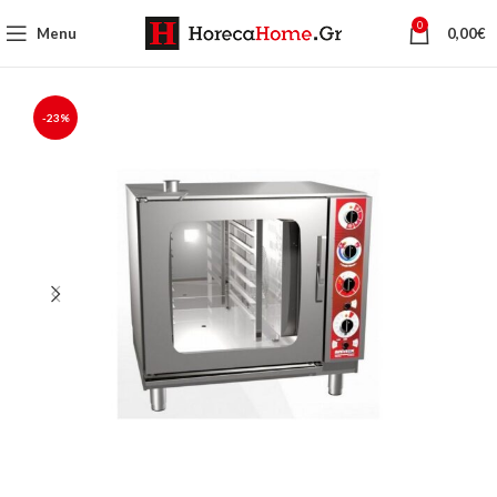
0
Menu
0,00
€
-23%