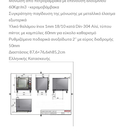
Μόνωση από πετροβάμβακα με επένδυση αλουμινίου
60Κgr/m3 –κεραμοβάμβακα
Συγκράτηση-παγίδευση της μόνωσης με μεταλλικό έλασμα
εξωτερικά
Υλικό θαλάμου inox 1mm 18/10 κατά Din-304 Aisi, τύπου
mirror, με καμπύλες 60mm για εύκολο καθαρισμό
Ρυθμιζόμενα ποδαρικά ανοξείδωτα 2’’ με εύρος διαδρομής
50mm
Διαστάσεις 87,6×76,6xh85,2cm
Ελληνικής Κατασκευής