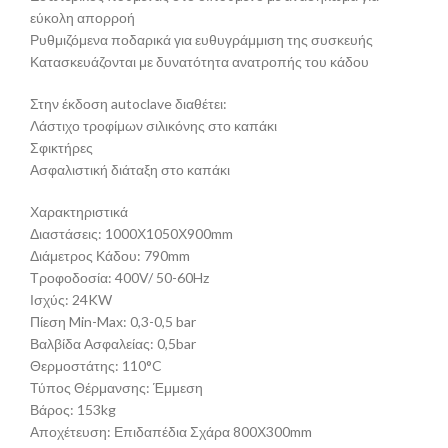
εύκολη απορροή
Ρυθμιζόμενα ποδαρικά για ευθυγράμμιση της συσκευής
Κατασκευάζονται με δυνατότητα ανατροπής του κάδου
Στην έκδοση autoclave διαθέτει:
Λάστιχο τροφίμων σιλικόνης στο καπάκι
Σφικτήρες
Ασφαλιστική διάταξη στο καπάκι
Χαρακτηριστικά
Διαστάσεις: 1000Χ1050Χ900mm
Διάμετρος Κάδου: 790mm
Τροφοδοσία: 400V/ 50-60Hz
Ισχύς: 24KW
Πίεση Min-Max: 0,3-0,5 bar
Βαλβίδα Ασφαλείας: 0,5bar
Θερμοστάτης: 110°C
Τύπος Θέρμανσης: Έμμεση
Βάρος: 153kg
Αποχέτευση: Επιδαπέδια Σχάρα 800Χ300mm