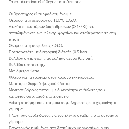
Τα καπάκια είναι ελεύθερης τοποθέτησης
Οι βραστήρες είναι εφοδιασμένοι με:
Θερμοστάτη λειτουργίας 110°C E.G.O.
Διακόπτη τεσσάρων διαβαθμίσεων (0-1-2-3), για
αποκλιμάκωση των ηλεκτρ. φορτίων και σταθεροποίηση στη
πίεση
Θερμοστάτη ασφαλείας E.G.O.
Πρεσσοστάτη με διαφορική διάταξη (0.5 bar)
Βαλβίδα υπερπίεσης ασφαλείας ατμού (0.5 bar).
Βαλβίδα υποπίεσης.
Μανόμετρο 1atm.
Φίλτρο για τα τρόφιμα στον κρουνό εκκενώσεως
Μπαταρία θερμού-ψυχρού ύδατος
Μεντεσέ βάρεως τύπου, με δυνατότητα ανάκλισης του
καπακιού σε οποιοδήποτε σημείο
Δείκτη στάθμης και ποτηράκι συμπλήρωσης στο χειροκίνητο
γέμισμα
Πλωτήρας ανοξείδωτος για τον έλεγχο στάθμης στο αυτόματο
γέμισμα
Εσωτερικός πυθμένας στο διπύθμενο με ανασήκωμα για