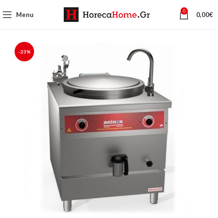
0
Menu
0,00
€
-23%