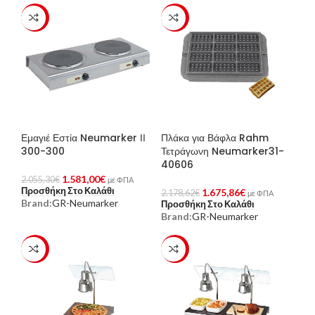
-23%
-23%
Εμαγιέ Εστία Neumarker ΙΙ
Πλάκα για Βάφλα Rahm
300-300
Τετράγωνη Neumarker31-
40606
1.581,00
€
2.055,30
€
με ΦΠΑ
Προσθήκη Στο Καλάθι
1.675,86
€
2.178,62
€
με ΦΠΑ
Brand:
GR-Neumarker
Προσθήκη Στο Καλάθι
Brand:
GR-Neumarker
-23%
-23%