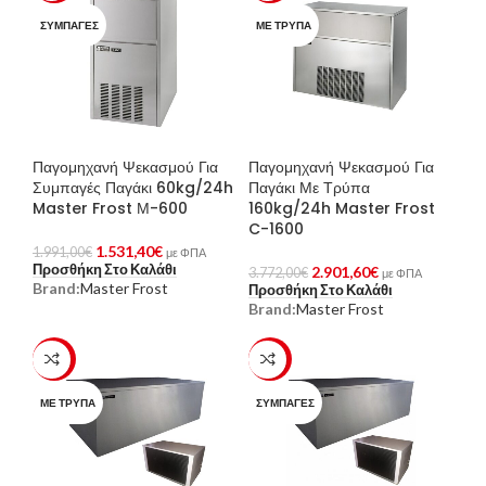
ΣΥΜΠΑΓΈΣ
ΜΕ ΤΡΎΠΑ
Παγομηχανή Ψεκασμού Για
Παγομηχανή Ψεκασμού Για
Συμπαγές Παγάκι 60kg/24h
Παγάκι Με Τρύπα
Master Frost Μ-600
160kg/24h Master Frost
C-1600
1.531,40
€
1.991,00
€
με ΦΠΑ
Προσθήκη Στο Καλάθι
2.901,60
€
3.772,00
€
με ΦΠΑ
Brand:
Master Frost
Προσθήκη Στο Καλάθι
Brand:
Master Frost
-23%
-23%
ΜΕ ΤΡΎΠΑ
ΣΥΜΠΑΓΈΣ