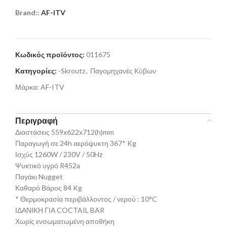
Brand::
AF-ITV
Κωδικός προϊόντος:
011675
Κατηγορίες:
-Skroutz
,
Παγομηχανές Κύβων
Μάρκα:
AF-ITV
Περιγραφή
Διαστάσεις 559x622x712(h)mm
Παραγωγή σε 24h αερόψυκτη 367* Kg
Ισχύς 1260W / 230V / 50Hz
Ψυκτικό υγρό R452a
Παγάκι Nugget
Καθαρό Βάρος 84 Kg
* Θερμοκρασία περιβάλλοντος / νερού : 10°C
ΙΔΑΝΙΚΗ ΓΙΑ COCTAIL BAR
Χωρίς ενσωματωμένη αποθήκη