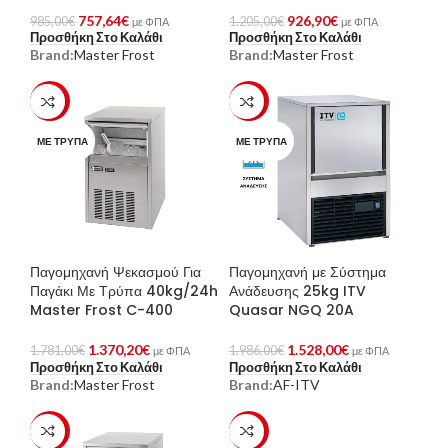
757,64
€
926,90
€
985,00
€
1.205,00
€
με ΦΠΑ
με ΦΠΑ
Προσθήκη Στο Καλάθι
Προσθήκη Στο Καλάθι
Brand:
Master Frost
Brand:
Master Frost
-23%
-23%
ΜΕ ΤΡΎΠΑ
ΜΕ ΤΡΎΠΑ
Παγομηχανή Ψεκασμού Για
Παγομηχανή με Σύστημα
Παγάκι Με Τρύπα 40kg/24h
Ανάδευσης 25kg ITV
Master Frost C-400
Quasar NGQ 20A
1.370,20
€
1.528,00
€
1.781,00
€
1.986,00
€
με ΦΠΑ
με ΦΠΑ
Προσθήκη Στο Καλάθι
Προσθήκη Στο Καλάθι
Brand:
Master Frost
Brand:
AF-ITV
-23%
-23%