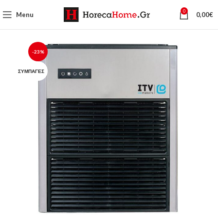
0
Menu
0,00
€
-23%
ΣΥΜΠΑΓΈΣ