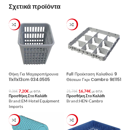
Σχετικά προϊόντα
-23%
-23%
Θήκη Για Μαχαιροπήρουνα
Full Προέκταση Καλαθιού 9
11x11x13cm 034.0505
Θέσεων Γκρι Cambro 9E1151
7,20
€
16,74
€
9,36
€
21,76
€
με ΦΠΑ
με ΦΠΑ
Προσθήκη Στο Καλάθι
Προσθήκη Στο Καλάθι
Brand:
EM-Hotel Equipment
Brand:
HEN-Cambro
Imports
-22%
-23%