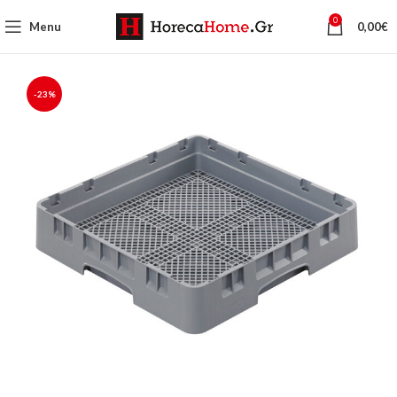
0
Menu
0,00
€
-23%