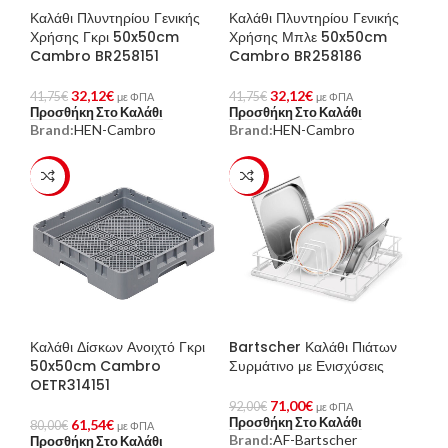
Καλάθι Πλυντηρίου Γενικής
Καλάθι Πλυντηρίου Γενικής
Χρήσης Γκρι 50x50cm
Χρήσης Μπλε 50x50cm
Cambro BR258151
Cambro BR258186
32,12
€
32,12
€
41,75
€
41,75
€
με ΦΠΑ
με ΦΠΑ
Προσθήκη Στο Καλάθι
Προσθήκη Στο Καλάθι
Brand:
HEN-Cambro
Brand:
HEN-Cambro
-23%
-23%
Καλάθι Δίσκων Ανοιχτό Γκρι
Bartscher Καλάθι Πιάτων
50x50cm Cambro
Συρμάτινο με Ενισχύσεις
OETR314151
71,00
€
92,00
€
με ΦΠΑ
Προσθήκη Στο Καλάθι
61,54
€
80,00
€
με ΦΠΑ
Brand:
AF-Bartscher
Προσθήκη Στο Καλάθι