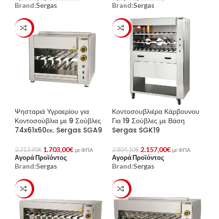
Brand:
Sergas
Brand:
Sergas
-23%
-23%
Ψησταριά Υγραερίου για
Κοντοσουβλιέρα Κάρβουνου
Κοντοσούβλια με 9 Σούβλες
Για 19 Σούβλες με Βάση
74x61x60εκ. Sergas SGA9
Sergas SGK19
1.703,00
€
2.157,00
€
2.213,90
€
2.804,10
€
με ΦΠΑ
με ΦΠΑ
Αγορά Προϊόντος
Αγορά Προϊόντος
Brand:
Sergas
Brand:
Sergas
-23%
-23%