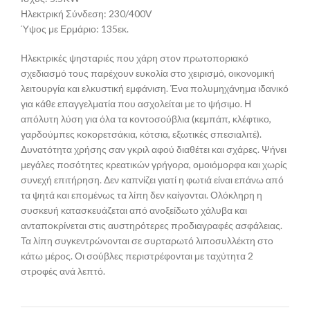
Ηλεκτρική Σύνδεση: 230/400V
Ύψος με Ερμάριο: 135εκ.
Ηλεκτρικές ψησταριές που χάρη στον πρωτοποριακό
σχεδιασμό τους παρέχουν ευκολία στο χειρισμό, οικονομική
λειτουργία και ελκυστική εμφάνιση. Ένα πολυμηχάνημα ιδανικό
για κάθε επαγγελματία που ασχολείται με το ψήσιμο. Η
απόλυτη λύση για όλα τα κοντοσούβλια (κεμπάπ, κλέφτικο,
γαρδούμπες κοκορετσάκια, κότσια, εξωτικές σπεσιαλιτέ).
Δυνατότητα χρήσης σαν γκριλ αφού διαθέτει και σχάρες. Ψήνει
μεγάλες ποσότητες κρεατικών γρήγορα, ομοιόμορφα και χωρίς
συνεχή επιτήρηση. Δεν καπνίζει γιατί η φωτιά είναι επάνω από
τα ψητά και επομένως τα λίπη δεν καίγονται. Ολόκληρη η
συσκευή κατασκευάζεται από ανοξείδωτο χάλυβα και
ανταποκρίνεται στις αυστηρότερες προδιαγραφές ασφάλειας.
Τα λίπη συγκεντρώνονται σε συρταρωτό λιποσυλλέκτη στο
κάτω μέρος. Οι σούβλες περιστρέφονται με ταχύτητα 2
στροφές ανά λεπτό.