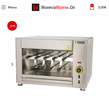
0
Menu
0,00
€
-23%