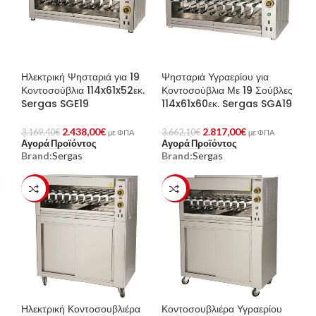
Ηλεκτρική Ψησταριά για 19
Ψησταριά Υγραερίου για
Κοντοσούβλια 114x61x52εκ.
Κοντοσούβλια Με 19 Σούβλες
Sergas SGE19
114x61x60εκ. Sergas SGA19
2.438,00
€
2.817,00
€
3.169,40
€
3.662,10
€
με ΦΠΑ
με ΦΠΑ
Αγορά Προϊόντος
Αγορά Προϊόντος
Brand:
Sergas
Brand:
Sergas
-23%
-23%
Ηλεκτρική Κοντοσουβλιέρα
Κοντοσουβλιέρα Υγραερίου