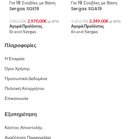
Για 19 Σούβλες με Βάση
Για 19 Σούβλες με Βάση
Sergas SGE19
Sergas SGA19
2.970,00
€
3.349,00
€
3.861,00
€
4.353,70
€
με ΦΠΑ
με ΦΠΑ
Αγορά Προϊόντος
Αγορά Προϊόντος
Brand:
Sergas
Brand:
Sergas
Πληροφορίες
Η Εταιρεία
Όροι Χρήσης
Προσωπικά Δεδομένα
Πολιτική Απορρήτου
Επικοινωνία
Εξυπηρέτηση
Κόστος Αποστολής
Αναζήτηση Παραγγελίας