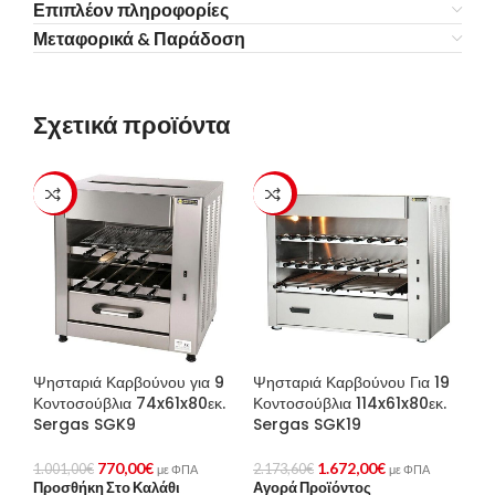
Επιπλέον πληροφορίες
Μεταφορικά & Παράδοση
Σχετικά προϊόντα
-23%
-23%
Ψησταριά Καρβούνου για 9
Ψησταριά Καρβούνου Για 19
Κοντοσούβλια 74x61x80εκ.
Κοντοσούβλια 114x61x80εκ.
Sergas SGK9
Sergas SGK19
770,00
€
1.672,00
€
1.001,00
€
2.173,60
€
με ΦΠΑ
με ΦΠΑ
Προσθήκη Στο Καλάθι
Αγορά Προϊόντος