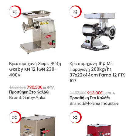
-23%
-23%
Κρεατομηχανή Χωρίς Ψύξη
Κρεατομηχανή 1hp Με
Garby KN 12 1GN 230-
Παραγωγή 200kg/hr
400V
37x22x44cm Fama 12 FTS
107
790,50
€
1.027,65
€
με ΦΠΑ
Προσθήκη Στο Καλάθι
913,00
€
1.187,00
€
με ΦΠΑ
Brand:
Garby-Anka
Προσθήκη Στο Καλάθι
Brand:
EM-Fama Industrie
-23%
-23%