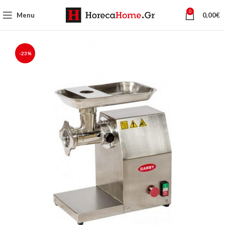
0
Menu
0,00
€
-23%