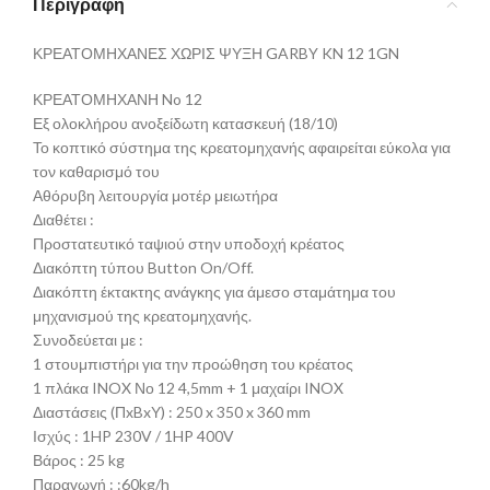
Περιγραφή
ΚΡΕΑΤΟΜΗΧΑΝΕΣ ΧΩΡΙΣ ΨΥΞΗ GARBY KN 12 1GN
ΚΡΕΑΤΟΜΗΧΑΝΗ No 12
Εξ ολοκλήρου ανοξείδωτη κατασκευή (18/10)
Το κοπτικό σύστημα της κρεατομηχανής αφαιρείται εύκολα για
τον καθαρισμό του
Αθόρυβη λειτουργία μοτέρ μειωτήρα
Διαθέτει :
Προστατευτικό ταψιού στην υποδοχή κρέατος
Διακόπτη τύπου Button On/Off.
Διακόπτη έκτακτης ανάγκης για άμεσο σταμάτημα του
μηχανισμού της κρεατομηχανής.
Συνοδεύεται με :
1 στουμπιστήρι για την προώθηση του κρέατος
1 πλάκα INOX Νο 12 4,5mm + 1 μαχαίρι INOX
Διαστάσεις (ΠxBxΥ) : 250 x 350 x 360 mm
Ισχύς : 1HP 230V / 1HP 400V
Βάρος : 25 kg
Παραγωγή : :60kg/h