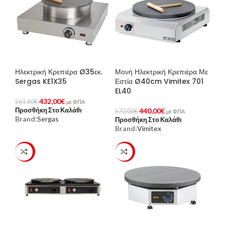
Ηλεκτρική Κρεπιέρα Ø35εκ.
Μονή Ηλεκτρική Κρεπιέρα Με
Sergas KE1X35
Εστία Ø40cm Vimitex 701
EL40
432,00
€
561,60
€
με ΦΠΑ
Προσθήκη Στο Καλάθι
440,00
€
572,00
€
με ΦΠΑ
Brand:
Sergas
Προσθήκη Στο Καλάθι
Brand:
Vimitex
-23%
-23%