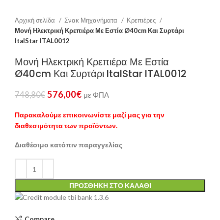
Αρχική σελίδα
Σνακ Μηχανήματα
Κρεπιέρες
Μονή Ηλεκτρική Κρεπιέρα Με Εστία Ø40cm Και Συρτάρι
ItalStar ITAL0012
Μονή Ηλεκτρική Κρεπιέρα Με Εστία
Ø40cm Και Συρτάρι ItalStar ITAL0012
576,00
€
748,80
€
με ΦΠΑ
Παρακαλούμε επικοινωνίστε μαζί μας για την
διαθεσιμότητα των προϊόντων.
Διαθέσιμο κατόπιν παραγγελίας
ΠΡΟΣΘΉΚΗ ΣΤΟ ΚΑΛΆΘΙ
Compare