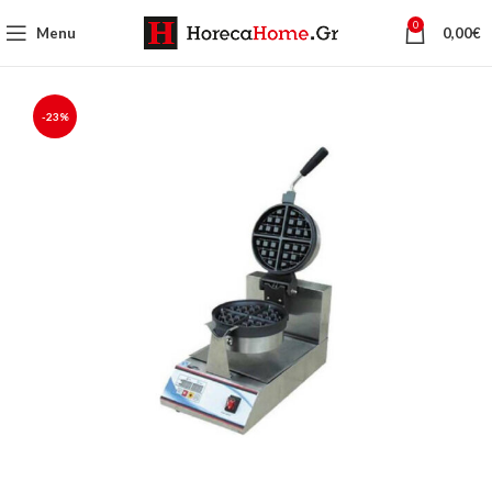
0
Menu
0,00
€
-23%