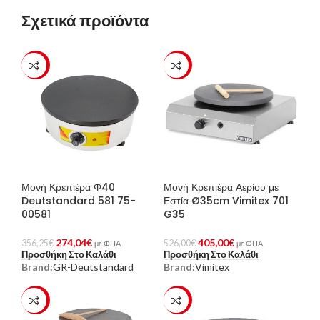
Σχετικά προϊόντα
-23%
-23%
Μονή Κρεπιέρα Φ40
Μονή Κρεπιέρα Αερίου με
Deutstandard 581 75-
Εστία Ø35cm Vimitex 701
00581
G35
274,04
€
405,00
€
356,25
€
526,00
€
με ΦΠΑ
με ΦΠΑ
Προσθήκη Στο Καλάθι
Προσθήκη Στο Καλάθι
Brand:
GR-Deutstandard
Brand:
Vimitex
-23%
-23%